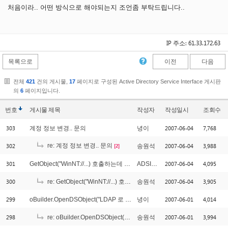
처음이라.. 어떤 방식으로 해야되는지 조언좀 부탁드립니다..
IP 주소: 61.33.172.63
목록으로
이전
다음
전체
421
건의 게시물,
17
페이지로 구성된 Active Directory Service Interface 게시판
의
6
페이지입니다.
번호
게시물
제목
작성자
작성일시
조회수
303
2007-06-04
7,768
계정 정보 변경.. 문의
녕이
302
re: 계정 정보 변경.. 문의
2007-06-04
3,988
송원석
[2]
301
2007-06-04
4,095
GetObject("WinNT://...) 호출하는데 20초가 넘게 걸려요.
ADSI이상해
300
2007-06-04
3,905
re: GetObject("WinNT://...) 호출하는데 20초가 넘게 걸려요.
송원석
299
2007-06-01
4,014
oBuilder.OpenDSObject("LDAP 로 관리자로 로그인해서 다른사용자의 변경방법은요?
녕이
298
2007-06-01
3,994
re: oBuilder.OpenDSObject("LDAP 로 관리자로 로그인해서 다른사용자의 변경방법은요?
송원석