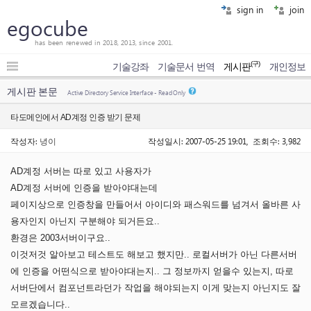
sign in
join
egocube
has been renewed in 2018, 2013, since 2001.
(구)
기술강좌
기술문서 번역
게시판
개인정보
게시판 본문
Active Directory Service Interface - Read Only
타도메인에서 AD계정 인증 받기 문제
작성자:
녕이
작성일시: 2007-05-25 19:01, 조회수: 3,982
AD계정 서버는 따로 있고 사용자가
AD계정 서버에 인증을 받아야대는데
페이지상으로 인증창을 만들어서 아이디와 패스워드를 넘겨서 올바른 사
용자인지 아닌지 구분해야 되거든요..
환경은 2003서버이구요..
이것저것 알아보고 테스트도 해보고 했지만.. 로컬서버가 아닌 다른서버
에 인증을 어떤식으로 받아야대는지.. 그 정보까지 얻을수 있는지, 따로
서버단에서 컴포넌트라던가 작업을 해야되는지 이게 맞는지 아닌지도 잘
모르겠습니다..