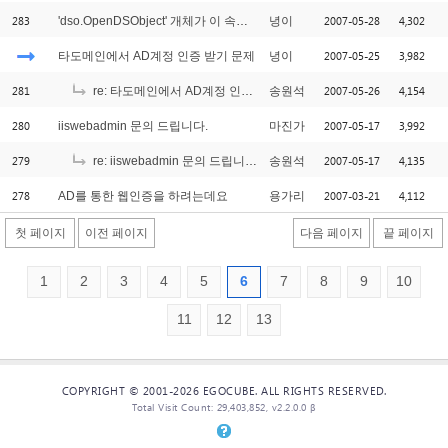
283
2007-05-28
4,302
'dso.OpenDSObject' 개체가 이 속성 또는 메서드를 지원하지 않습니다.:
녕이
2007-05-25
3,982
타도메인에서 AD계정 인증 받기 문제
녕이
281
2007-05-26
4,154
re: 타도메인에서 AD계정 인증 받기 문제
송원석
280
2007-05-17
3,992
iiswebadmin 문의 드립니다.
마진가
279
2007-05-17
4,135
re: iiswebadmin 문의 드립니다.
송원석
278
2007-03-21
4,112
AD를 통한 웹인증을 하려는데요
용가리
첫 페이지
이전 페이지
다음 페이지
끝 페이지
1
2
3
4
5
6
7
8
9
10
11
12
13
COPYRIGHT © 2001-2026 EGOCUBE. ALL RIGHTS RESERVED.
Total Visit Count: 29,403,852, v2.2.0.0 β