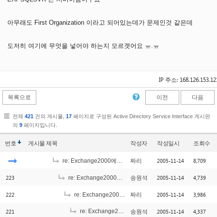
아무래도 First Organization 이라고 되어있는데가 문제인것 같은데
도저히 여기에 무엇을 넣어야 하는지 모르겟어요 ㅠ.ㅠ
IP 주소: 168.126.153.12
목록으로
이전
다음
전체
421
건의 게시물,
17
페이지로 구성된 Active Directory Service Interface 게시판
의
9
페이지입니다.
번호
게시물
제목
작성자
작성일시
조회수
2005-11-14
8,709
re: Exchange2000에서의 메일박스생성
짜리
223
2005-11-14
4,739
re: Exchange2000에서의 메일박스생성
송원석
222
2005-11-14
3,986
re: Exchange2000에서의 메일박스생성
짜리
221
re: Exchange2000에서의 메일박스생성
2005-11-14
4,337
송원석
[1]