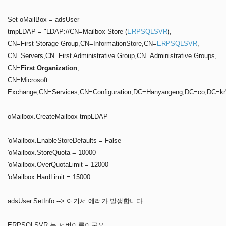
Set oMailBox = adsUser
tmpLDAP = "LDAP://CN=Mailbox Store (
ERPSQLSVR
),
CN=First Storage Group,CN=InformationStore,CN=
ERPSQLSVR
,
CN=Servers,CN=First Administrative Group,CN=Administrative Groups,
CN=
First Organization
,
CN=Microsoft
Exchange,CN=Services,CN=Configuration,DC=Hanyangeng,DC=co,DC=kr
oMailbox.CreateMailbox tmpLDAP
'oMailbox.EnableStoreDefaults = False
'oMailbox.StoreQuota = 10000
'oMailbox.OverQuotaLimit = 12000
'oMailbox.HardLimit = 15000
adsUser.SetInfo --> 여기서 에러가 발생합니다.
ERPSQLSVR 는 서버이름이구요