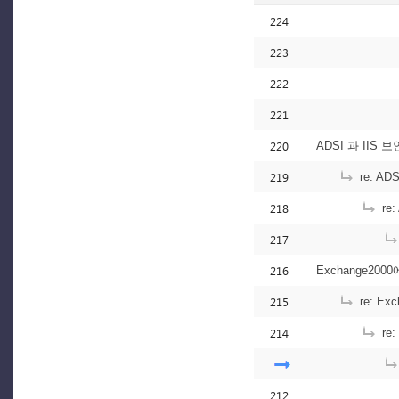
224
223
222
221
220
ADSI 과 IIS
219
re: A
218
re
217
216
Exchange20
215
re: E
214
re
212