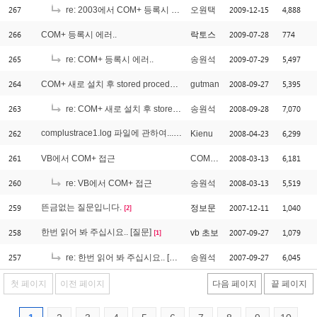
267
2009-12-15
4,888
re: 2003에서 COM+ 등록시 오류납니다. 도와주세요
오원택
266
2009-07-28
774
COM+ 등록시 에러..
락토스
265
2009-07-29
5,497
re: COM+ 등록시 에러..
송원석
264
2008-09-27
5,395
COM+ 새로 설치 후 stored procedure 실행못함
gutman
263
2008-09-28
7,070
re: COM+ 새로 설치 후 stored procedure 실행못함
송원석
262
complustrace1.log 파일에 관하여...
2008-04-23
6,299
Kienu
[1]
261
2008-03-13
6,181
VB에서 COM+ 접근
COM초보
260
2008-03-13
5,519
re: VB에서 COM+ 접근
송원석
259
뜬금없는 질문입니다.
2007-12-11
1,040
정보문
[2]
258
한번 읽어 봐 주십시요.. [질문]
2007-09-27
1,079
vb 초보
[1]
257
2007-09-27
6,045
re: 한번 읽어 봐 주십시요.. [질문]
송원석
첫 페이지
이전 페이지
다음 페이지
끝 페이지