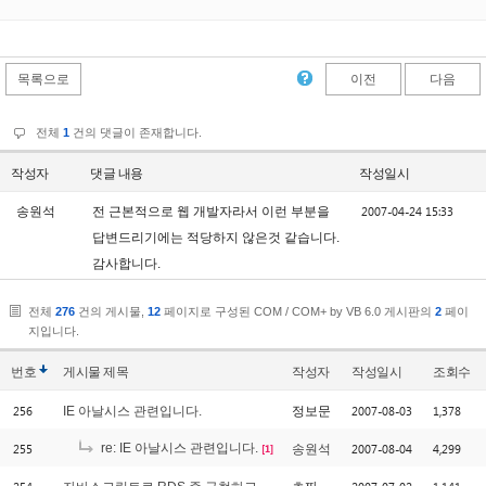
목록으로
이전
다음
전체
1
건의 댓글이 존재합니다.
작성자
댓글 내용
작성일시
2007-04-24 15:33
송원석
전 근본적으로 웹 개발자라서 이런 부분을
답변드리기에는 적당하지 않은것 같습니다.
감사합니다.
전체
276
건의 게시물,
12
페이지로 구성된 COM / COM+ by VB 6.0 게시판의
2
페이
지입니다.
번호
게시물
제목
작성자
작성일시
조회수
256
2007-08-03
1,378
IE 아날시스 관련입니다.
정보문
255
re: IE 아날시스 관련입니다.
2007-08-04
4,299
송원석
[1]