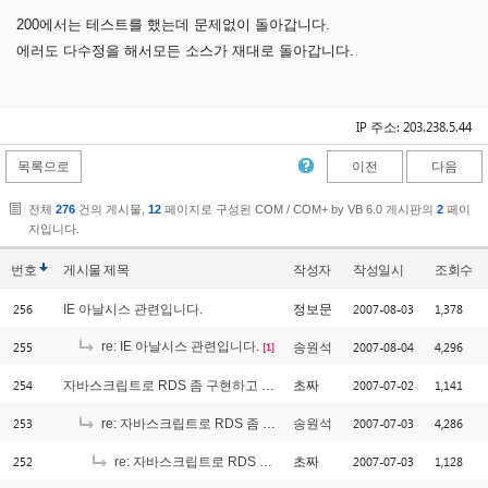
200에서는 테스트를 했는데 문제없이 돌아갑니다.
에러도 다수정을 해서모든 소스가 재대로 돌아갑니다.
IP 주소: 203.238.5.44
목록으로
이전
다음
전체
276
건의 게시물,
12
페이지로 구성된 COM / COM+ by VB 6.0 게시판의
2
페이
지입니다.
번호
게시물
제목
작성자
작성일시
조회수
256
2007-08-03
1,378
IE 아날시스 관련입니다.
정보문
255
re: IE 아날시스 관련입니다.
2007-08-04
4,296
송원석
[1]
254
2007-07-02
1,141
자바스크립트로 RDS 좀 구현하고 싶은데....
초짜
253
2007-07-03
4,286
re: 자바스크립트로 RDS 좀 구현하고 싶은데....
송원석
252
2007-07-03
1,128
re: 자바스크립트로 RDS 좀 구현하고 싶은데....
초짜