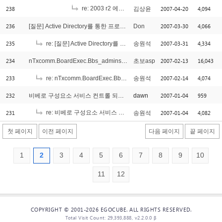
238
re: 2003 r2 에서 com+ 등록및 설정에 관해서
2007-04-20
4,094
김상윤
[1]
236
2007-03-30
4,066
[질문] Active Directory를 통한 프로그램 사용인증
Don
235
2007-03-31
4,334
re: [질문] Active Directory를 통한 프로그램 사용인증
송원석
234
2007-02-13
16,043
nTxcomm.BoardExec.Bbs_admins_Select 오류 '8004d00a'
초보asp
233
2007-02-14
4,074
re: nTxcomm.BoardExec.Bbs_admins_Select 오류 '8004d00a'
송원석
232
2007-01-04
959
비베로 구성요소 서비스 컨트롤 되나요?
dawn
231
re: 비베로 구성요소 서비스 컨트롤 되나요?
2007-01-04
4,082
송원석
[1]
첫 페이지
이전 페이지
다음 페이지
끝 페이지
1
2
3
4
5
6
7
8
9
10
11
12
COPYRIGHT © 2001-2026 EGOCUBE. ALL RIGHTS RESERVED.
Total Visit Count: 29,393,888, v2.2.0.0 β