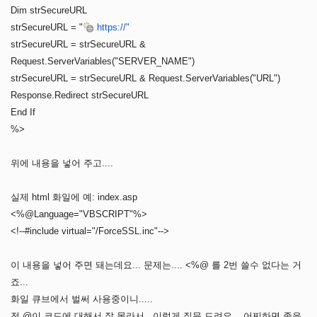
Dim strSecureURL
strSecureURL = "
https://"
strSecureURL = strSecureURL &
Request.ServerVariables("SERVER_NAME")
strSecureURL = strSecureURL & Request.ServerVariables("URL")
Response.Redirect strSecureURL
End If
%>
위에 내용을 넣어 주고....
실제 html 화일에 예: index.asp
<%@Language="VBSCRIPT"%>
<!--#include virtual="/ForceSSL.inc"-->
이 내용을 넣어 주면 돼는데요... 문제는.... <%@ 를 2번 쓸수 없다는 거
죠...
화일 큐브에서 벌써 사용중이니.....
전 @이 코드에 대해서 잘 몰라서.. 이렇게 질문 드려요... 어찌하면 좋을