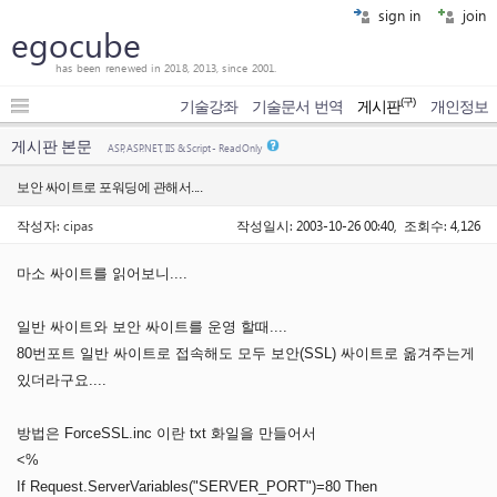
sign in
join
egocube
has been renewed in 2018, 2013, since 2001.
(구)
기술강좌
기술문서 번역
게시판
개인정보
게시판 본문
ASP, ASP.NET, IIS & Script - Read Only
보안 싸이트로 포워딩에 관해서....
작성자:
cipas
작성일시: 2003-10-26 00:40, 조회수: 4,126
마소 싸이트를 읽어보니....
일반 싸이트와 보안 싸이트를 운영 할때....
80번포트 일반 싸이트로 접속해도 모두 보안(SSL) 싸이트로 옮겨주는게
있더라구요....
방법은 ForceSSL.inc 이란 txt 화일을 만들어서
<%
If Request.ServerVariables("SERVER_PORT")=80 Then