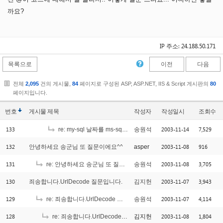
까요?
IP 주소: 24.188.50.171
목록으로
이전
다음
전체
2,095
건의 게시물,
84
페이지로 구성된 ASP, ASP.NET, IIS & Script 게시판의
80
페이지입니다.
번호
게시물
제목
작성자
작성일시
조회수
133
2003-11-14
7,529
re: my-sql 날짜를 ms-sql로 가지고 왔는데...
송원석
132
2003-11-08
916
안녕하세요 송군님 또 질문이에요^^
asper
131
2003-11-08
3,705
re: 안녕하세요 송군님 또 질문이에요^^
송원석
130
2003-11-07
3,943
죄송합니다.UrlDecode 질문입니다.
김지헌
129
2003-11-07
4,114
re: 죄송합니다.UrlDecode 질문입니다.
송원석
128
2003-11-08
1,804
re: 죄송합니다.UrlDecode 질문입니다.
김지헌