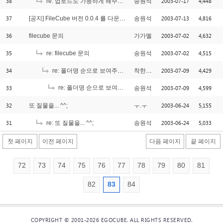
38
2003-07-17
4,448
re: 업로드도 가능하게 해주세요.
송원석
37
2003-07-13
4,816
[공지] FileCube 버전 0.0.4 를 다운로드 받으실 수 있습니다.
송원석
36
2003-07-02
4,632
filecube 문의
가가멜
35
2003-07-02
4,515
re: filecube 문의
송원석
34
2003-07-09
4,429
re: 폴더명 순으로 보여주세요...
착한아빠
33
re: 폴더명 순으로 보여주세요...
2003-07-09
4,599
송원석
[1]
32
2003-06-24
5,155
또 질물을... ^^;
ㅜ.ㅜ
31
2003-06-24
5,033
re: 또 질물을... ^^;
송원석
첫 페이지
이전 페이지
다음 페이지
끝 페이지
72
73
74
75
76
77
78
79
80
81
82
83
84
COPYRIGHT © 2001-2026 EGOCUBE. ALL RIGHTS RESERVED.