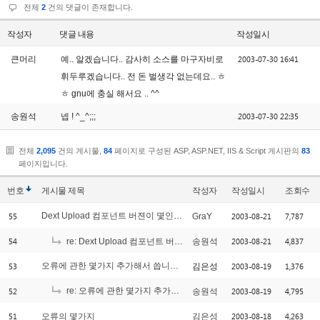
전체
2
건의 댓글이 존재합니다.
작성자
댓글 내용
작성일시
2003-07-30 16:41
큰머리
예.. 알겠습니다.. 감사히 소스를 마구자비로
휘두루겠습니다.. 전 돈 벌생각 없는데요.. ㅎ
ㅎ gnu에 충실 해서요 .. ^^
2003-07-30 22:35
송원석
넵 ! ^_^;;;
전체
2,095
건의 게시물,
84
페이지로 구성된 ASP, ASP.NET, IIS & Script 게시판의
83
페이지입니다.
번호
게시물
제목
작성자
작성일시
조회수
55
Dext Upload 컴포넌트 버젼이 몇인지요?
2003-08-21
7,787
GraY
[2]
54
2003-08-21
4,837
re: Dext Upload 컴포넌트 버젼이 몇인지요?
송원석
53
오류에 관한 몇가지 추가해서 씁니다.^^
2003-08-19
1,376
김은성
[2]
52
re: 오류에 관한 몇가지 추가해서 씁니다.^^
2003-08-19
4,795
송원석
[5]
51
2003-08-18
4,263
오류의 몇가지
김은성