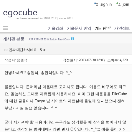
sign in
join
egocube
has been renewed in 2018, 2013, since 2001.
(구)
기술강좌
기술문서 번역
게시판
개인정보
게시판 본문
ASP, ASP.NET, IIS & Script - Read Only
re: 진짜 대단하시네요... & ps..
작성자:
송원석
작성일시: 2003-07-30 16:03, 조회수: 4,229
안녕하세요? 송원석, 송원석입니다. ^_^
물론입니다. 큰머리님 마음대로 고치셔도 됩니다. 이름도 바꾸어도 되구
요, 말씀하신 그대로 자유롭게 사용하세요. 이미 그런 내용들을 FileCube
에 대한 글들이나 Taeyo 님 사이트의 자료실에 올릴때 명시했으니 전혀
부담가지실 필요 없습니다. ^_^
굳이 지키셔야 할 내용이라면 누구라도 생각했을 때 상식을 벋어나지 않
는다고 생각되는 범위내에서라면 만사 OK 입니다. ^_^;;; 예를 들어 거의