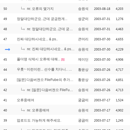
50
2003-08-18
4,203
re: 오류의 몇가지
송원석
49
2003-07-31
1,276
정말대단하군요..근데 궁금한게...
성군이
48
2003-07-31
4,463
re: 정말대단하군요..근데 궁금한게...
송원석
47
2003-07-30
4,655
진짜 대단하시네요... & ps..
큰머리
re: 진짜 대단하시네요... & ps..
2003-07-30
4,229
송원석
[2]
45
폴더명 삭제시 오류에 대해...
2003-07-30
4,906
제이딘
[1]
44
우훗~ 이런이런... 선수를 치다니.. ㅋㅋ
2003-07-26
4,717
황윤상
[1]
43
2003-07-26
4,851
[질문] 다음버젼으 FileFube의 추가기능은?
황윤상
42
2003-07-26
4,713
re: [질문] 다음버젼으 FileFube의 추가기능은?
송원석
41
2003-07-17
1,524
오류중에여
궁금이
40
2003-07-17
4,902
re: 오류중에여
송원석
39
2003-07-17
1,245
업로드도 가능하게 해주세요.
궁금이