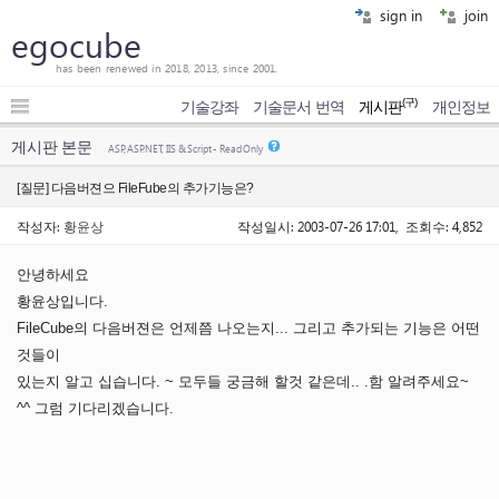
sign in
join
egocube
has been renewed in 2018, 2013, since 2001.
(구)
기술강좌
기술문서 번역
게시판
개인정보
게시판 본문
ASP, ASP.NET, IIS & Script - Read Only
[질문] 다음버젼으 FileFube의 추가기능은?
작성자:
황윤상
작성일시: 2003-07-26 17:01, 조회수: 4,852
안녕하세요
황윤상입니다.
FileCube의 다음버젼은 언제쯤 나오는지... 그리고 추가되는 기능은 어떤
것들이
있는지 알고 십습니다. ~ 모두들 궁금해 할것 같은데.. .함 알려주세요~
^^ 그럼 기다리겠습니다.