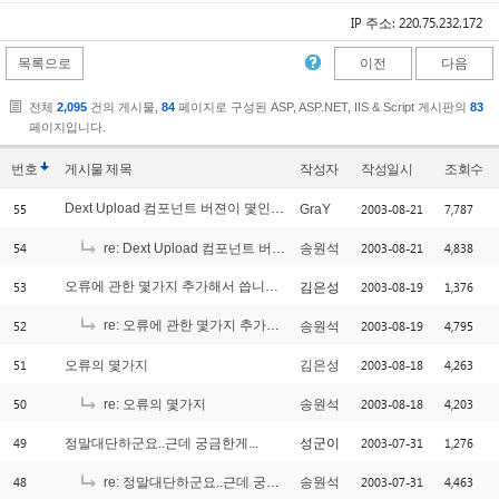
IP 주소: 220.75.232.172
목록으로
이전
다음
전체
2,095
건의 게시물,
84
페이지로 구성된 ASP, ASP.NET, IIS & Script 게시판의
83
페이지입니다.
번호
게시물
제목
작성자
작성일시
조회수
55
Dext Upload 컴포넌트 버젼이 몇인지요?
2003-08-21
7,787
GraY
[2]
54
2003-08-21
4,838
re: Dext Upload 컴포넌트 버젼이 몇인지요?
송원석
53
오류에 관한 몇가지 추가해서 씁니다.^^
2003-08-19
1,376
김은성
[2]
52
re: 오류에 관한 몇가지 추가해서 씁니다.^^
2003-08-19
4,795
송원석
[5]
51
2003-08-18
4,263
오류의 몇가지
김은성
50
2003-08-18
4,203
re: 오류의 몇가지
송원석
49
2003-07-31
1,276
정말대단하군요..근데 궁금한게...
성군이
48
2003-07-31
4,463
re: 정말대단하군요..근데 궁금한게...
송원석