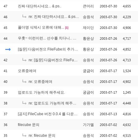
47
2003-07-30
4,655
진짜 대단하시네요... & ps..
큰머리
46
re: 진짜 대단하시네요... & ps..
2003-07-30
4,229
송원석
[2]
45
폴더명 삭제시 오류에 대해...
2003-07-30
4,906
제이딘
[1]
44
우훗~ 이런이런... 선수를 치다니.. ㅋㅋ
2003-07-26
4,717
황윤상
[1]
2003-07-26
4,852
[질문] 다음버젼으 FileFube의 추가기능은?
황윤상
42
2003-07-26
4,713
re: [질문] 다음버젼으 FileFube의 추가기능은?
송원석
41
2003-07-17
1,524
오류중에여
궁금이
40
2003-07-17
4,902
re: 오류중에여
송원석
39
2003-07-17
1,245
업로드도 가능하게 해주세요.
궁금이
38
2003-07-17
4,448
re: 업로드도 가능하게 해주세요.
송원석
37
2003-07-13
4,816
[공지] FileCube 버전 0.0.4 를 다운로드 받으실 수 있습니다.
송원석
36
2003-07-02
4,632
filecube 문의
가가멜
35
2003-07-02
4,515
re: filecube 문의
송원석