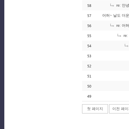
58
re: 안
57
어허~ 날도 더운
56
re: 어
55
re
54
53
52
51
50
49
첫 페이지
이전 페이