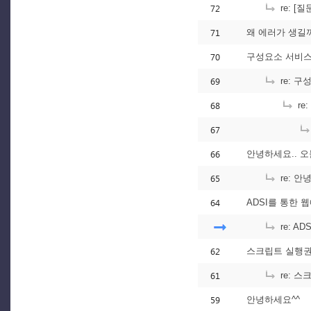
72
re: 
71
왜 에러가 생길
70
구성요소 서비스
69
re: 
68
re
67
66
안녕하세요.. 오늘
65
re: 안
64
ADSI를 통한 
re: A
62
스크립트 실행권
61
re: 
59
안녕하세요^^