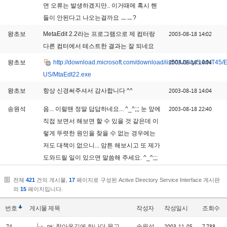
면 오류는 발생하겠지만.. 이거때메 혹시 핸
들이 안된다고 나오는걸까요 ㅡㅡ?
2003-08-18 14:02
왕초보
MetaEdit 2.2라는 프로그램으로 제 컴터랑
다른 컴터에서 테스트한 결과는 잘 되네요
2003-08-18 14:04
왕초보
http://download.microsoft.com/download/iis50/Utility/5.0/NT45/
US/MtaEdt22.exe
2003-08-18 14:04
왕초보
항상 신경써주셔서 감사합니다 ^^
2003-08-18 22:40
송원석
음... 이럴땐 정말 답답하네요... ^_^;;; 눈 앞에
직접 보면서 해보면 할 수 있을 것 같은데 이
렇게 뚜렷한 원인을 찾을 수 없는 경우에는
저도 대책이 없으니... 암튼 해보시고 또 제가
도와드릴 일이 있으면 말씀해 주세요. ^_^;;;
전체
421
건의 게시물,
17
페이지로 구성된 Active Directory Service Interface 게시판
의
15
페이지입니다.
번호
게시물
제목
작성자
작성일시
조회수
74
2003-11-05
7,788
re: 찾아온김에 하나더 묻고 갑니다.
송원석