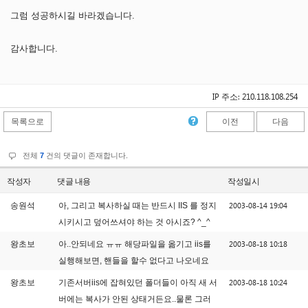
그럼 성공하시길 바라겠습니다.
감사합니다.
IP 주소: 210.118.108.254
목록으로
이전
다음
전체
7
건의 댓글이 존재합니다.
작성자
댓글 내용
작성일시
2003-08-14 19:04
송원석
아, 그리고 복사하실 때는 반드시 IIS 를 정지
시키시고 덮어쓰셔야 하는 것 아시죠? ^_^
2003-08-18 10:18
왕초보
아..안되네요 ㅠㅠ 해당파일을 옮기고 iis를
실행해보면, 핸들을 할수 없다고 나오네요
2003-08-18 10:24
왕초보
기존서버iis에 잡혀있던 폴더들이 아직 새 서
버에는 복사가 안된 상태거든요..물론 그러