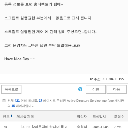
등록 정보를 보면 홈디렉토리 탭에서
스크립트 실행권한 부분에서... 없음으로 표시 됩니다.
스크립트 실행권한 제어 에 관해 알려 주셨으면..합니다...
그럼 운영자님...빠른 답변 부탁 드릴께용..n.n/
Have Nice Day ~~
IP 주소: 211.204.11.195
목록으로
이전
다음
전체
421
건의 게시물,
17
페이지로 구성된 Active Directory Service Interface 게시판
의
15
페이지입니다.
번호
게시물
제목
작성자
작성일시
조회수
74
2003-11-05
7,795
re: 찾아온김에 하나더 묻고 갑니다.
송원석