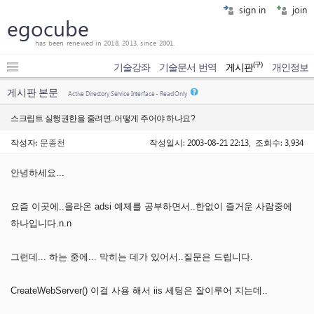
sign in
join
egocube
has been renewed in 2018, 2013, since 2001.
(구)
기술강좌
기술문서 번역
게시판
개인정보
게시판 본문
Active Directory Service Interface - Read Only
스크립트 실행권한을 줄려면..어떻게 주어야 하나요?
작성자:
문종천
작성일시: 2003-08-21 22:13, 조회수: 3,934
안녕하세요...
요즘 이곳에..올라온 adsi 예제를 공부하면서..한없이 즐거운 사람중에
하나입니다.n.n
그런데... 하는 중에... 막히는 데가 있어서..질문은 드립니다.
CreateWebServer() 이걸 사용 해서 iis 세팅은 잘이루어 지는데..