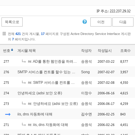
IP 주소: 222.237.29.32
목록으로
이전
다음
전체
421
건의 게시물,
17
페이지로 구성된 Active Directory Service Interface 게시판
의
7
페이지입니다.
번호
게시물
제목
작성자
작성일시
조회수
277
2007-03-22
8,577
re: AD를 통한 웹인증을 하려는데요
송원석
276
2007-02-07
3,957
SMTP 서비스를 컨트롤 할수 있는 방법 좀 알고 싶습니다.
Song
275
2007-02-08
4,350
re: SMTP 서비스를 컨트롤 할수 있는 방법 좀 알고 싶습니다.
송원석
274
2006-06-16
4,615
안녕하세요 (adsi 보안 오류)
이창수
273
2006-06-17
4,259
re: 안녕하세요 (adsi 보안 오류)
송원석
2006-02-25
843
iis, dns 자동화에 대해
김수연
271
2006-02-26
4,451
re: iis, dns 자동화에 대해
송원석