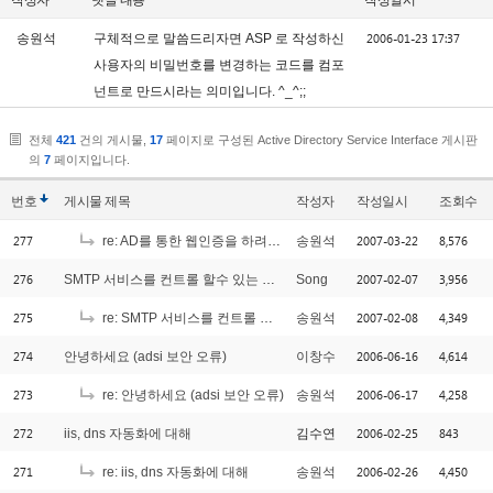
작성자
댓글 내용
작성일시
2006-01-23 17:37
송원석
구체적으로 말씀드리자면 ASP 로 작성하신
사용자의 비밀번호를 변경하는 코드를 컴포
넌트로 만드시라는 의미입니다. ^_^;;
전체
421
건의 게시물,
17
페이지로 구성된 Active Directory Service Interface 게시판
의
7
페이지입니다.
번호
게시물
제목
작성자
작성일시
조회수
277
2007-03-22
8,576
re: AD를 통한 웹인증을 하려는데요
송원석
276
2007-02-07
3,956
SMTP 서비스를 컨트롤 할수 있는 방법 좀 알고 싶습니다.
Song
275
2007-02-08
4,349
re: SMTP 서비스를 컨트롤 할수 있는 방법 좀 알고 싶습니다.
송원석
274
2006-06-16
4,614
안녕하세요 (adsi 보안 오류)
이창수
273
2006-06-17
4,258
re: 안녕하세요 (adsi 보안 오류)
송원석
272
2006-02-25
843
iis, dns 자동화에 대해
김수연
271
2006-02-26
4,450
re: iis, dns 자동화에 대해
송원석