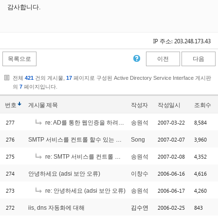
감사합니다.
IP 주소: 203.248.173.43
목록으로
이전
다음
전체
421
건의 게시물,
17
페이지로 구성된 Active Directory Service Interface 게시판
의
7
페이지입니다.
번호
게시물
제목
작성자
작성일시
조회수
277
2007-03-22
8,584
re: AD를 통한 웹인증을 하려는데요
송원석
276
2007-02-07
3,960
SMTP 서비스를 컨트롤 할수 있는 방법 좀 알고 싶습니다.
Song
275
2007-02-08
4,352
re: SMTP 서비스를 컨트롤 할수 있는 방법 좀 알고 싶습니다.
송원석
274
2006-06-16
4,616
안녕하세요 (adsi 보안 오류)
이창수
273
2006-06-17
4,260
re: 안녕하세요 (adsi 보안 오류)
송원석
272
2006-02-25
843
iis, dns 자동화에 대해
김수연