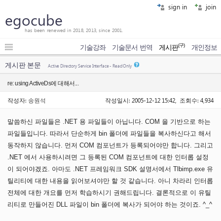
sign in
join
egocube
has been renewed in 2018, 2013, since 2001.
(구)
기술강좌
기술문서 번역
게시판
개인정보
게시판 본문
Active Directory Service Interface - Read Only
re: using ActiveDs에 대해서...
작성자:
송원석
작성일시: 2005-12-12 15:42, 조회수: 4,934
말씀하신 파일들은 .NET 용 파일들이 아닙니다. COM 을 기반으로 하는
파일들입니다. 따라서 단순하게 bin 폴더에 파일들을 복사하신다고 해서
동작하지 않습니다. 먼저 COM 컴포넌트가 등록되어야만 합니다. 그리고
.NET 에서 사용하시려면 그 등록된 COM 컴포넌트에 대한 인터롭 설정
이 되어야겠죠. 아마도 .NET 프레임워크 SDK 설명서에서 Tlbimp.exe 유
틸리티에 대한 내용을 읽어보셔야만 할 것 같습니다. 아니 차라리 인터롭
전체에 대한 개요를 먼저 학습하시기 권해드립니다. 결론적으로 이 유틸
리티로 만들어진 DLL 파일이 bin 폴더에 복사가 되어야 하는 것이죠. ^_^