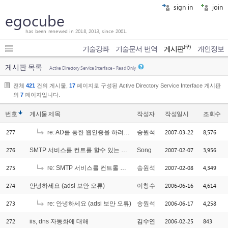
sign in
join
egocube
has been renewed in 2018, 2013, since 2001.
(구)
기술강좌
기술문서 번역
게시판
개인정보
게시판 목록
Active Directory Service Interface - Read Only
전체
421
건의 게시물,
17
페이지로 구성된 Active Directory Service Interface 게시판
의
7
페이지입니다.
번호
게시물
제목
작성자
작성일시
조회수
277
2007-03-22
8,576
re: AD를 통한 웹인증을 하려는데요
송원석
276
2007-02-07
3,956
SMTP 서비스를 컨트롤 할수 있는 방법 좀 알고 싶습니다.
Song
275
2007-02-08
4,349
re: SMTP 서비스를 컨트롤 할수 있는 방법 좀 알고 싶습니다.
송원석
274
2006-06-16
4,614
안녕하세요 (adsi 보안 오류)
이창수
273
2006-06-17
4,258
re: 안녕하세요 (adsi 보안 오류)
송원석
272
2006-02-25
843
iis, dns 자동화에 대해
김수연