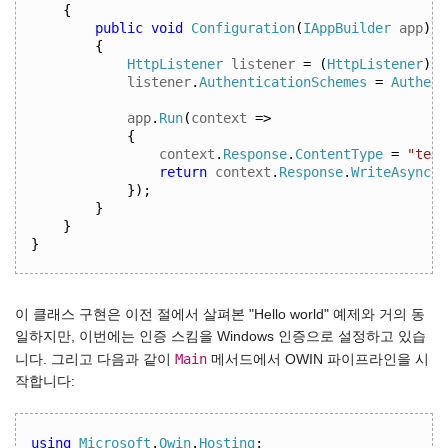
{
public
void
Configuration
(
IAppBuilder
 app
)
{
HttpListener
 listener 
=
(
HttpListener
)
ap
listener
.
AuthenticationSchemes
=
Authent
app
.
Run
(
context 
=>
{
context
.
Response
.
ContentType
=
"text
return
 context
.
Response
.
WriteAsync
(
"
});
}
}
}
이 클래스 구현은 이전 절에서 살펴본 "Hello world" 예제와 거의 동
일하지만, 이번에는 인증 스킴을 Windows 인증으로 설정하고 있습
Main
니다. 그리고 다음과 같이
메서드에서 OWIN 파이프라인을 시
작합니다:
using
Microsoft
.
Owin
.
Hosting
;