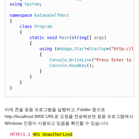
using
System
;
namespace
KatanaSelfHost
{
class
Program
{
static
void
Main
(
string
[]
 args
)
{
using
(
WebApp
.
Start
<
Startup
>(
"http://loc
{
Console
.
WriteLine
(
"Press Enter to qu
Console
.
ReadKey
();
}
}
}
}
이제 콘솔 응용 프로그램을 실행하고, Fiddler 등으로
http://localhost:9000 URL로 요청을 전송해보면 응용 프로그램에서
Windows 인증이 사용되고 있음을 확인할 수 있습니다:
HTTP/1.1
401 Unauthorized