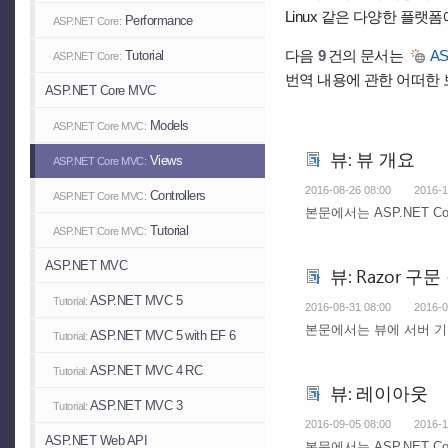
Linux 같은 다양한 플
Performance
ASP.NET Core:
다음
9
건의 문서는
AS
Tutorial
ASP.NET Core:
번역 내용에 관한 어떠한 
ASP.NET Core MVC
Models
ASP.NET Core MVC:
뷰: 뷰 개요
Views
ASP.NET Core MVC:
2016-08-26 08:00
2016-1
Controllers
ASP.NET Core MVC:
본문에서는 ASP.NET C
Tutorial
ASP.NET Core MVC:
ASP.NET MVC
뷰: Razor 구
ASP.NET MVC 5
Tutorial:
2016-08-31 08:00
2016-0
본문에서는 뷰에 서버 기
ASP.NET MVC 5 with EF 6
Tutorial:
ASP.NET MVC 4 RC
Tutorial:
뷰: 레이아웃
ASP.NET MVC 3
Tutorial:
2016-09-05 08:00
2016-1
ASP.NET Web API
본문에서는 ASP.NET 