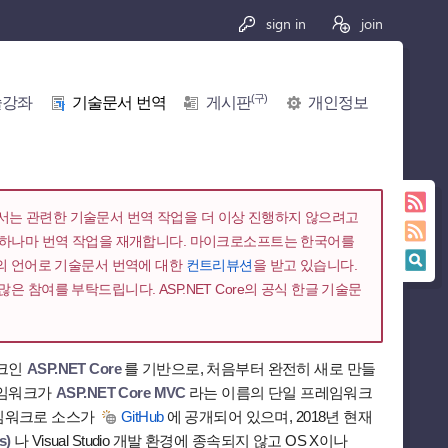
sign in
join
(구)
술강좌
기술문서 번역
게시판
개인정보
에서는 관련한 기술문서 번역 작업을 더 이상 진행하지 않으려고
족하나마 번역 작업을 재개합니다. 마이크로소프트는 한국어를
의 언어로 기술문서 번역에 대한
컨트리뷰션
을 받고 있습니다.
은 참여를 부탁드립니다. ASP.NET Core의 공식 한글 기술문
워크인
ASP.NET Core
를 기반으로, 처음부터 완전히 새로 만들
프레임워크가
ASP.NET Core MVC
라는 이름의 단일 프레임워크
레임워크로 소스가
GitHub
에 공개되어 있으며, 2018년 현재
s)
나 Visual Studio 개발 환경에 종속되지 않고 OS X이나