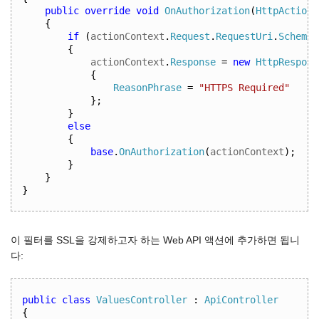
public
override
void
OnAuthorization
(
HttpActionC
{
if
(
actionContext
.
Request
.
RequestUri
.
Scheme
{
actionContext
.
Response
=
new
HttpRespons
{
ReasonPhrase
=
"HTTPS Required"
};
}
else
{
base
.
OnAuthorization
(
actionContext
);
}
}
}
이 필터를 SSL을 강제하고자 하는 Web API 액션에 추가하면 됩니
다:
public
class
ValuesController
:
ApiController
{