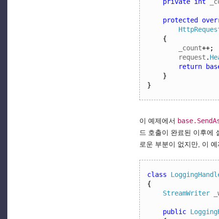
private
int
 _c
protected
over
HttpReques
{
_count
++;
request
.
He
return
bas
}
}
이 예제에서
base.SendA
드 호출이 완료된 이후에 
로운 부분이 없지만, 이 
class
LoggingHandl
{
StreamWriter
 _
public
Logging