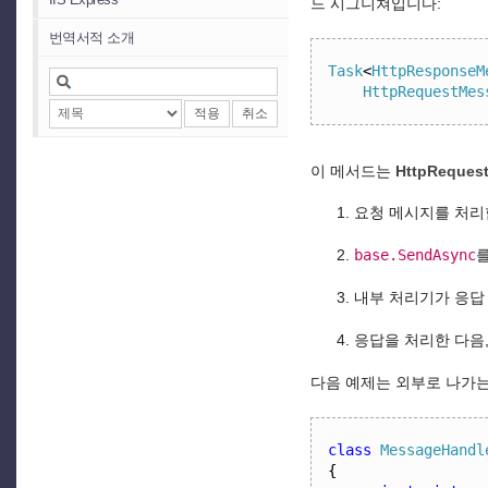
드 시그니쳐입니다:
번역서적 소개
Task
<
HttpResponseM
HttpRequestMes
적용
취소
이 메서드는
HttpReques
요청 메시지를 처리
base.SendAsync
내부 처리기가 응답
응답을 처리한 다음
다음 예제는 외부로 나가는
class
MessageHandl
{