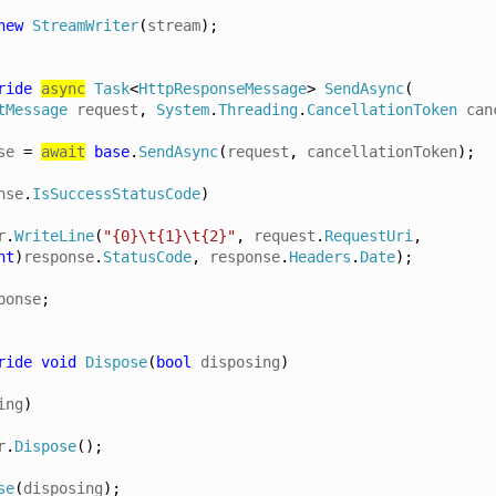
new
StreamWriter
(
stream
);
ride
async
Task
<
HttpResponseMessage
>
SendAsync
(
tMessage
 request
,
System
.
Threading
.
CancellationToken
 can
se 
=
await
base
.
SendAsync
(
request
,
 cancellationToken
);
nse
.
IsSuccessStatusCode
)
r
.
WriteLine
(
"{0}\t{1}\t{2}"
,
 request
.
RequestUri
,
nt
)
response
.
StatusCode
,
 response
.
Headers
.
Date
);
ponse
;
ride
void
Dispose
(
bool
 disposing
)
ing
)
r
.
Dispose
();
se
(
disposing
);