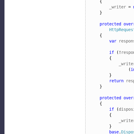
{
_writer 
=
}
protected
over
HttpReques
{
var
 respon
if
(!
respo
{
_write
(
i
}
return
 res
}
protected
over
{
if
(
dispos
{
_write
}
base
.
Dispo