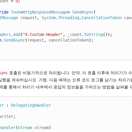
ount 
=
0
;
ride
Task
<
HttpResponseMessage
>
SendAsync
(
tMessage
 request
,
System
.
Threading
.
CancellationToken
 can
aders
.
Add
(
"X-Custom-Header"
,
 _count
.
ToString
());
e
.
SendAsync
(
request
,
 cancellationToken
);
sync
호출은 비동기적으로 처리됩니다. 만약, 이 호출 이후에 처리기가 
실행을 계속하십시요. 가령, 다음 예제는 오류 코드 로그를 남기는 처리기
예제를 통해서 처리기 내부에서 응답의 정보들을 가져오는 방법을 살펴볼 
er
:
DelegatingHandler
writer
;
Handler
(
Stream
 stream
)