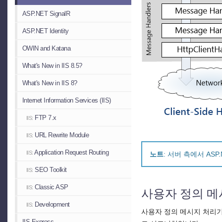
ASP.NET SignalR
ASP.NET Identity
OWIN and Katana
What's New in IIS 8.5?
What's New in IIS 8?
Internet Information Services (IIS)
FTP 7.x
IIS:
URL Rewrite Module
IIS:
Application Request Routing
IIS:
노트
: 서버 측에서 AS
SEO Toolkit
IIS:
Classic ASP
IIS:
사용자 정의 메
Development
IIS:
사용자 정의 메시지 처리
IIS Express