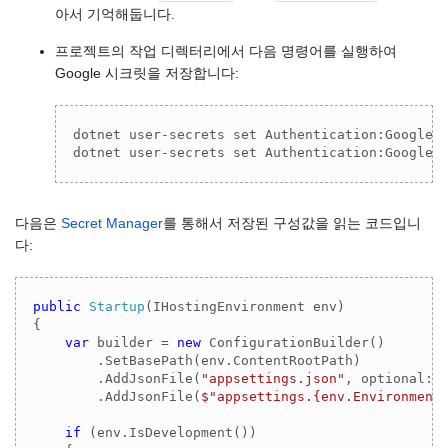
아서 기억해둡니다.
프로젝트의 작업 디렉터리에서 다음 명령어를 실행하여
Google 시크릿을 저장합니다:
dotnet user-secrets set Authentication:Google:C
dotnet user-secrets set Authentication:Google:
다음은
Secret Manager
를 통해서 저장된 구성값을 읽는 코드입니
다:
public
Startup
(
IHostingEnvironment env
)
{

var
 builder = 
new
 ConfigurationBuilder()

        .SetBasePath(env.ContentRootPath)

        .AddJsonFile(
"appsettings.json"
, optional: 
        .AddJsonFile(
$"appsettings.
{env.Environment
if
 (env.IsDevelopment())
