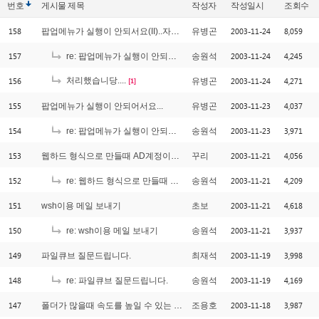
번호
게시물
제목
작성자
작성일시
조회수
158
2003-11-24
8,059
팝업메뉴가 실행이 안되서요(II)..자세히
유병곤
157
2003-11-24
4,245
re: 팝업메뉴가 실행이 안되서요(II)..자세히
송원석
156
처리했습니당....
2003-11-24
4,271
유병곤
[1]
155
2003-11-23
4,037
팝업메뉴가 실행이 안되어서요...
유병곤
154
2003-11-23
3,971
re: 팝업메뉴가 실행이 안되어서요...
송원석
153
2003-11-21
4,056
웹하드 형식으로 만들때 AD계정이용하여 권한줄 수 있는지
꾸리
152
2003-11-21
4,209
re: 웹하드 형식으로 만들때 AD계정이용하여 권한줄 수 있는지
송원석
151
2003-11-21
4,618
wsh이용 메일 보내기
초보
150
2003-11-21
3,937
re: wsh이용 메일 보내기
송원석
149
2003-11-19
3,998
파일큐브 질문드립니다.
최재석
148
2003-11-19
4,169
re: 파일큐브 질문드립니다.
송원석
147
2003-11-18
3,987
폴더가 많을때 속도를 높일 수 있는 방법이...
조용호