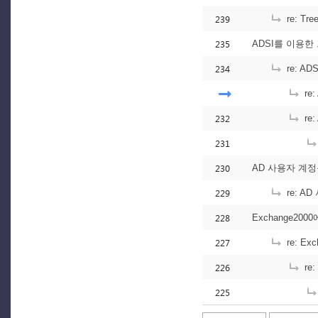
239
re: Tr
235
ADSI를 이용
234
re: 
re
232
re
231
230
AD 사용자 계
229
re: 
228
Exchange2
227
re: E
226
re
225