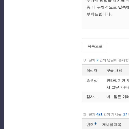
두가지 방법을 제시해 
좀 더 구체적으로 말씀해 
부탁드립니다.
목록으로
전체
2
건의 댓글이 존재합
작성자
댓글 내용
송원석
안타깝지만 저
서 그냥 간단
감사하는이
네.. 암튼 여
전체
421
건의 게시물,
17
번호
게시물
제목