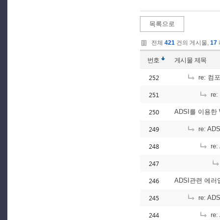
목록으로
전체
421
건의 게시물,
17
번호
게시물
제목
252
re: 
251
re
250
ADSI를 이용한 
249
re: A
248
re
247
246
ADSI관련 에러입
245
re: A
244
re