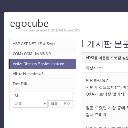
egocube
has been renewed in 2018, 2013, since 2001.
게시판 본
ASP, ASP.NET, IIS & Script
COM / COM+ by VB 6.0
ADSI를 이용한 프로필 설
Active Directory Service Interface
작성자: ^^
Allaire Homesite 4.5
안녕하세요?
Free Talk
저번에 겁도없이(^^) 메
Q&A가 보이질 않아서...
적용
취소
질문 드렸던 사항 중에
감사 드려요...