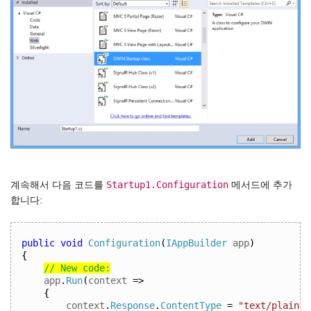
Startup1.Configuration
계속해서 다음 코드를
메서드에 추가
합니다:
public
void
Configuration
(
IAppBuilder
 app
)
{
// New code:
app
.
Run
(
context 
=>
{
context
.
Response
.
ContentType
=
"text/plain"
;