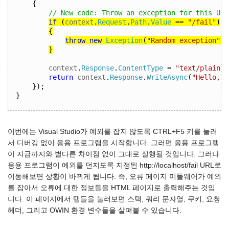
{
// New code: Throw an exception for this URI
if
(
context
.
Request
.
Path
.
Value
==
"/fail"
)
{
throw
new
Exception
(
"Random exception"
);
}
context
.
Response
.
ContentType
=
"text/plain"
;
return
 context
.
Response
.
WriteAsync
(
"Hello, w
});
}
이번에는 Visual Studio가 예외를 잡지 않도록 CTRL+F5 키를 눌러
서 디버깅 없이 응용 프로그램을 시작합니다. 그러면 응용 프로그램
이 지금까지와 별다른 차이점 없이 그대로 실행될 것입니다. 그러나
응용 프로그램이 예외를 던지도록 지정된 http://localhost/fail URL로
이동해보면 상황이 바뀌게 됩니다. 즉, 오류 페이지 미들웨어가 예외
를 잡아서 오류에 대한 정보들을 HTML 페이지로 출력해주는 것입
니다. 이 페이지에서 탭들을 눌러보면 스택, 쿼리 문자열, 쿠키, 요청
헤더, 그리고 OWIN 환경 변수들을 살펴볼 수 있습니다.