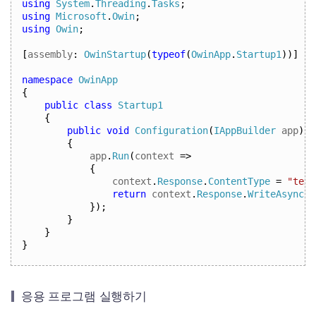
using
System
.
Threading
.
Tasks
;
using
Microsoft
.
Owin
;
using
Owin
;
[
assembly
:
OwinStartup
(
typeof
(
OwinApp
.
Startup1
))]
namespace
OwinApp
{
public
class
Startup1
{
public
void
Configuration
(
IAppBuilder
 app
)
{
app
.
Run
(
context 
=>
{
context
.
Response
.
ContentType
=
"text
return
 context
.
Response
.
WriteAsync
(
"
});
}
}
}
응용 프로그램 실행하기