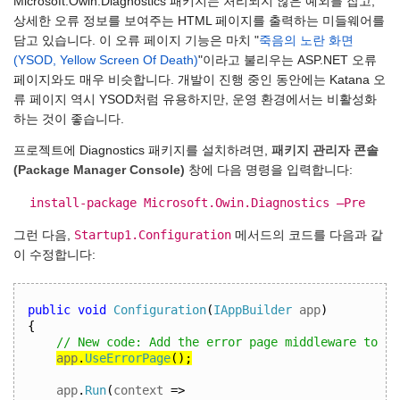
Microsoft.Owin.Diagnostics 패키지는 처리되지 않은 예외를 잡고,
상세한 오류 정보를 보여주는 HTML 페이지를 출력하는 미들웨어를
담고 있습니다. 이 오류 페이지 기능은 마치 "
죽음의 노란 화면
(YSOD, Yellow Screen Of Death)
"이라고 불리우는 ASP.NET 오류
페이지와도 매우 비슷합니다. 개발이 진행 중인 동안에는 Katana 오
류 페이지 역시 YSOD처럼 유용하지만, 운영 환경에서는 비활성화
하는 것이 좋습니다.
프로젝트에 Diagnostics 패키지를 설치하려면,
패키지 관리자 콘솔
(Package Manager Console)
창에 다음 명령을 입력합니다:
install-package Microsoft.Owin.Diagnostics –Pre
Startup1.Configuration
그런 다음,
메서드의 코드를 다음과 같
이 수정합니다:
public
void
Configuration
(
IAppBuilder
 app
)
{
// New code: Add the error page middleware to th
app
.
UseErrorPage
();
app
.
Run
(
context 
=>