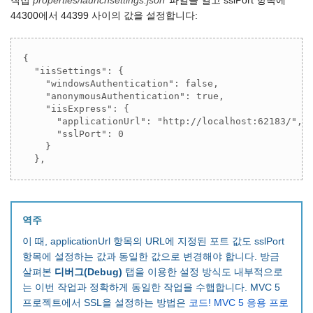
직접
properties/launchsettings.json
파일을 열고 sslPort 항목에
44300에서 44399 사이의 값을 설정합니다:
{

  "iisSettings": {

    "windowsAuthentication": false,

    "anonymousAuthentication": true,

    "iisExpress": {

      "applicationUrl": "http://localhost:62183/",

      "sslPort": 0

    }

  },
역주
이 때, applicationUrl 항목의 URL에 지정된 포트 값도 sslPort
항목에 설정하는 값과 동일한 값으로 변경해야 합니다. 방금
살펴본
디버그(Debug)
탭을 이용한 설정 방식도 내부적으로
는 이번 작업과 정확하게 동일한 작업을 수햅합니다. MVC 5
프로젝트에서 SSL을 설정하는 방법은
코드! MVC 5 응용 프로