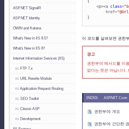
{

    <p><a 
class
=
"b
ASP.NET SignalR
        href=
"@Url
}
ASP.NET Identity
OWIN and Katana
이 코드를 살펴보면 권한부
What's New in IIS 8.5?
What's New in IIS 8?
경고
Internet Information Services (IIS)
권한부여 메서드를 이용
FTP 7.x
IIS:
없다는 뜻은 아닙니다.
URL Rewrite Module
IIS:
Application Request Routing
IIS:
INDEX:
ASP.NET Cor
SEO Toolkit
IIS:
Classic ASP
IIS:
권한부여: 개요
Development
IIS:
권한부여: 간단한 
IIS Express