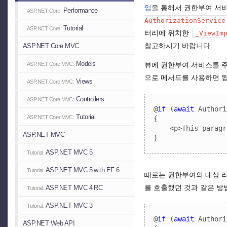
입
을 통해서 권한부여 서비
Performance
ASP.NET Core:
AuthorizationService
Tutorial
ASP.NET Core:
터리에 위치한
_ViewIm
참고하시기 바랍니다.
ASP.NET Core MVC
Models
뷰에 권한부여 서비스를 
ASP.NET Core MVC:
으로 메서드를 사용하면 
Views
ASP.NET Core MVC:
Controllers
ASP.NET Core MVC:
@
if
 (
await
 Authori
Tutorial
ASP.NET Core MVC:
{

    <p>This paragr
ASP.NET MVC
}
ASP.NET MVC 5
Tutorial:
ASP.NET MVC 5 with EF 6
Tutorial:
때로는 권한부여의 대상 리
를 호출했던 것과 같은 방
ASP.NET MVC 4 RC
Tutorial:
ASP.NET MVC 3
Tutorial:
@
if
 (
await
 Authori
ASP.NET Web API