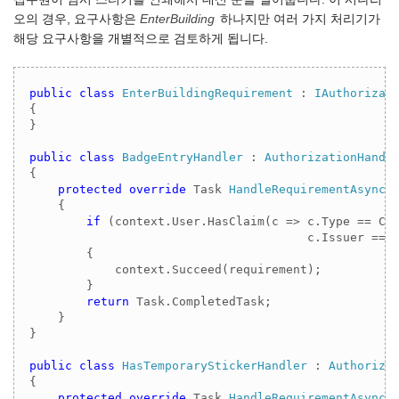
오의 경우, 요구사항은
EnterBuilding
하나지만 여러 가지 처리기가
해당 요구사항을 개별적으로 검토하게 됩니다.
public
class
EnterBuildingRequirement
 : 
IAuthorizat
{

}

public
class
BadgeEntryHandler
 : 
AuthorizationHandl
{

protected
override
 Task 
HandleRequirementAsync
(
    {

if
 (context.User.HasClaim(c => c.Type == Cla
                                       c.Issuer == 
        {

            context.Succeed(requirement);

        }

return
 Task.CompletedTask;

    }

}

public
class
HasTemporaryStickerHandler
 : 
Authoriza
{

protected
override
 Task 
HandleRequirementAsync
(