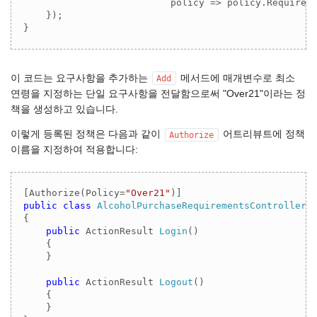
                          policy => policy.Requirem
    });

}
이 코드는 요구사항을 추가하는
메서드에 매개변수로 최소
Add
연령을 지정하는 단일 요구사항을 전달함으로써 "Over21"이라는 정
책을 생성하고 있습니다.
이렇게 등록된 정책은 다음과 같이
어트리뷰트에 정책
Authorize
이름을 지정하여 적용합니다:
[Authorize(Policy=
"Over21"
public
class
AlcoholPurchaseRequirementsController
 
{

public
 ActionResult 
Login
(
)
    {

    }

public
 ActionResult 
Logout
(
)
    {

    }
