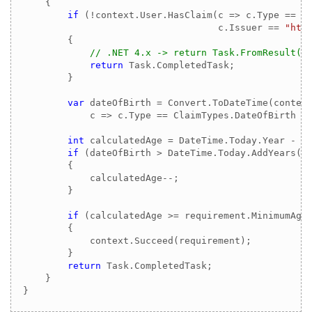
    {

if
 (!context.User.HasClaim(c => c.Type == Cl
                                   c.Issuer == 
"htt
        {

// .NET 4.x -> return Task.FromResult(0
return
 Task.CompletedTask;

        }

var
 dateOfBirth = Convert.ToDateTime(context
            c => c.Type == ClaimTypes.DateOfBirth &
int
 calculatedAge = DateTime.Today.Year - da
if
 (dateOfBirth > DateTime.Today.AddYears(-c
        {

            calculatedAge--;

        }

if
 (calculatedAge >= requirement.MinimumAge)
        {

            context.Succeed(requirement);

        }

return
 Task.CompletedTask;

    }

}