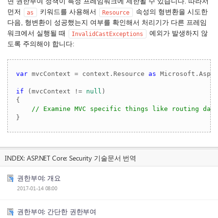
면 권한부여 정책이 특정 프레임워크에 제한될 수 있습니다. 따라서
먼저
키워드를 사용해서
속성의 형변환을 시도한
as
Resource
다음, 형변환이 성공했는지 여부를 확인해서 처리기가 다른 프레임
워크에서 실행될 때
예외가 발생하지 않
InvalidCastExceptions
도록 주의해야 합니다:
var
 mvcContext = context.Resource 
as
 Microsoft.AspNe
if
 (mvcContext != 
null
)

{

// Examine MVC specific things like routing dat
}
INDEX:
ASP.NET Core: Security 기술문서 번역
권한부여: 개요
2017-01-14 08:00
권한부여: 간단한 권한부여