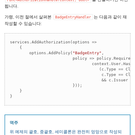
됩니다.
가령, 이전 절에서 살펴본
는 다음과 같이 재
BadgeEntryHandler
작성할 수 있습니다:
services.AddAuthorization(options =>

    {

        options.AddPolicy(
"BadgeEntry"
,

                          policy => policy.RequireAs
                                  context.User.HasCl
                                     (c.Type == Clai
                                      c.Type == Clai
                                      && c.Issuer =
                          }));

    }

}
역주
위 예제의 괄호, 중괄호, 세미콜론은 완전히 엉망으로 작성되