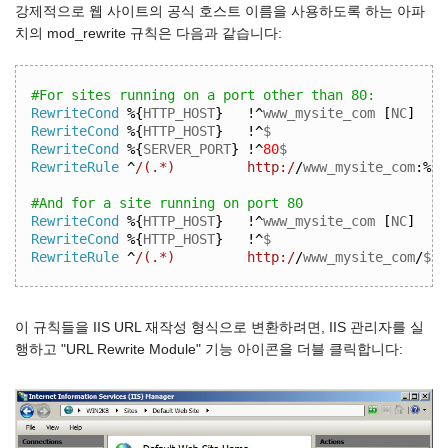
강제적으로 웹 사이트의 공식 호스트 이름을 사용하도록 하는 아파
치의 mod_rewrite 규칙은 다음과 같습니다:
#For sites running on a port other than 80:
RewriteCond
%{
HTTP_HOST
}
!^
www_mysite_com 
[
NC
]
RewriteCond
%{
HTTP_HOST
}
!^
$
RewriteCond
%{
SERVER_PORT
}
!^
80
$
RewriteRule
^
/(.*)         http:/
/
www_mysite_com
:%{
S
#And for a site running on port 80
RewriteCond
%{
HTTP_HOST
}
!^
www_mysite_com 
[
NC
]
RewriteCond
%{
HTTP_HOST
}
!^
$
RewriteRule
^
/(.*)         http:/
/
www_mysite_com
/
$1 
이 규칙들을 IIS URL 재작성 형식으로 변환하려면, IIS 관리자를 실
행하고 "URL Rewrite Module" 기능 아이콘을 더블 클릭합니다: