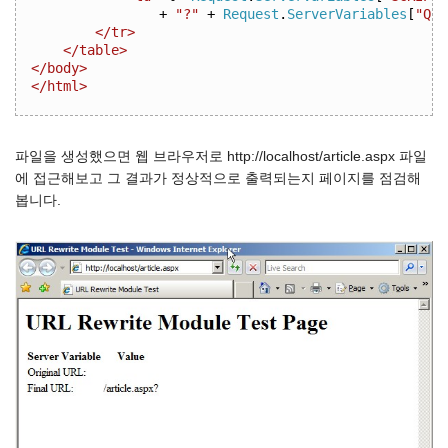
+
"?"
+
Request
.
ServerVariables
[
"QUE
</tr>
</table>
</body>
</html>
파일을 생성했으면 웹 브라우저로 http://localhost/article.aspx 파일
에 접근해보고 그 결과가 정상적으로 출력되는지 페이지를 점검해
봅니다.