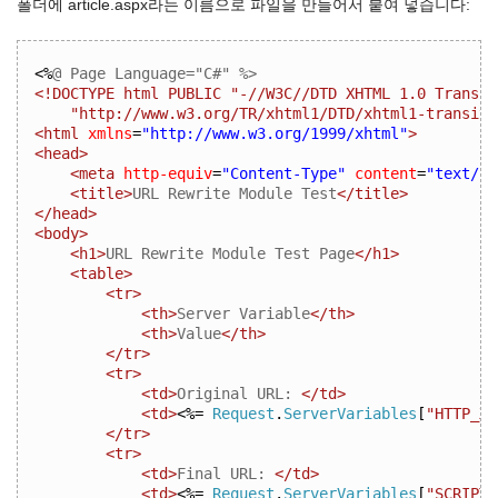
폴더에 article.aspx라는 이름으로 파일을 만들어서 붙여 넣습니다:
<%
@ Page Language="C#" %>
<!DOCTYPE html PUBLIC "-//W3C//DTD XHTML 1.0 Transit
    "http://www.w3.org/TR/xhtml1/DTD/xhtml1-transiti
<html
xmlns
=
"http://www.w3.org/1999/xhtml"
>
<head>
<meta
http-equiv
=
"Content-Type"
content
=
"text/ht
<title>
URL Rewrite Module Test
</title>
</head>
<body>
<h1>
URL Rewrite Module Test Page
</h1>
<table>
<tr>
<th>
Server Variable
</th>
<th>
Value
</th>
</tr>
<tr>
<td>
Original URL: 
</td>
<td>
<%=
Request
.
ServerVariables
[
"HTTP_X_
</tr>
<tr>
<td>
Final URL: 
</td>
<td>
<%=
Request
.
ServerVariables
[
"SCRIPT_