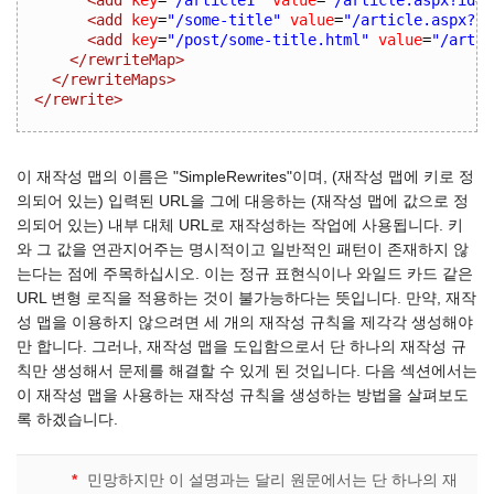
<add
key
=
"/some-title"
value
=
"/article.aspx?id
<add
key
=
"/post/some-title.html"
value
=
"/artic
</rewriteMap>
</rewriteMaps>
</rewrite>
이 재작성 맵의 이름은 "SimpleRewrites"이며, (재작성 맵에 키로 정
의되어 있는) 입력된 URL을 그에 대응하는 (재작성 맵에 값으로 정
의되어 있는) 내부 대체 URL로 재작성하는 작업에 사용됩니다. 키
와 그 값을 연관지어주는 명시적이고 일반적인 패턴이 존재하지 않
는다는 점에 주목하십시오. 이는 정규 표현식이나 와일드 카드 같은
URL 변형 로직을 적용하는 것이 불가능하다는 뜻입니다. 만약, 재작
성 맵을 이용하지 않으려면 세 개의 재작성 규칙을 제각각 생성해야
만 합니다. 그러나, 재작성 맵을 도입함으로서 단 하나의 재작성 규
칙만 생성해서 문제를 해결할 수 있게 된 것입니다. 다음 섹션에서는
이 재작성 맵을 사용하는 재작성 규칙을 생성하는 방법을 살펴보도
록 하겠습니다.
*
민망하지만 이 설명과는 달리 원문에서는 단 하나의 재