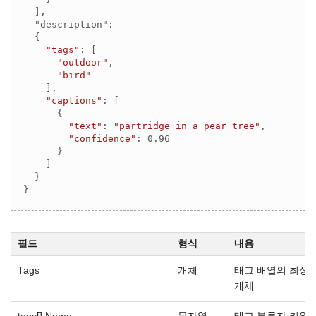
  ],

  "description": 

  {

"tags"
: [

"outdoor"
,

"bird"
    ],

"captions"
: [

      {

"text"
: 
"partridge in a pear tree"
,

"confidence"
: 
0.96
      }

    ]

  }

}
필드
형식
내용
Tags
개체
태그 배열의 최상
개체