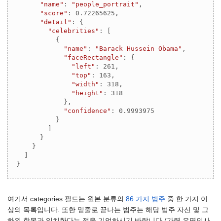
"name"
: 
"people_portrait"
,

"score"
: 
0.72265625
,

"detail"
: {

"celebrities"
: [

          {

"name"
: 
"Barack Hussein Obama"
,

"faceRectangle"
: {

"left"
: 
261
,

"top"
: 
163
,

"width"
: 
318
,

"height"
: 
318
            },

"confidence"
: 
0.9993975
          }

        ]

      }

    }

  ]    

}
여기서 categories 필드는 원본 분류의
86 가지 범주
중 한 가지 이
상의 목록입니다. 또한 밑줄로 끝나는 범주는 해당 범주 자신 및 그
하위 항목과 일치한다는 점을 기억하시기 바랍니다 (가령 유명인사