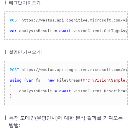
태그만 가져오기:
POST
 https://westus.api.cognitive.microsoft.com/vis
var
 analysisResult = 
await
 visionClient.GetTagsAsyn
설명만 가져오기:
POST
 https://westus.api.cognitive.microsoft.com/vis
using
 (
var
 fs = 
new
 FileStream(
@"C:\Vision\Sample.j
{

    analysisResult = 
await
 visionClient.DescribeAsyn
}
특정 도메인(유명인사)에 대한 분석 결과를 가져오는
방법: