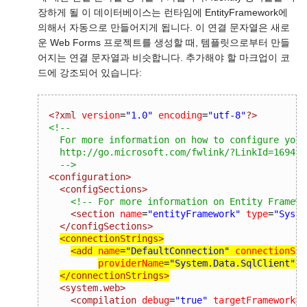
장하게 될 이 데이터베이스는 런타임에 EntityFramework에
의해서 자동으로 만들어지게 됩니다. 이 연결 문자열은 새로
운 Web Forms 프로젝트를 생성할 때, 템플릿으로부터 만들
어지는 연결 문자열과 비슷합니다. 추가해야 할 마크업이 코
드에 강조되어 있습니다:
<?xml
 version
=
"1.0"
 encoding
=
"utf-8"
?>
<!--

  For more information on how to configure your
  http://go.microsoft.com/fwlink/?LinkId=169433

  -->
<configuration>
<configSections>
<!-- For more information on Entity Framewo
<section
name
=
"entityFramework"
type
=
"Syste
</configSections>
<connectionStrings>
<add
name
=
"DefaultConnection"
connectionStr
providerName
=
"System.Data.SqlClient"
/
</connectionStrings>
<system.web>
<compilation
debug
=
"true"
targetFramework
=
"