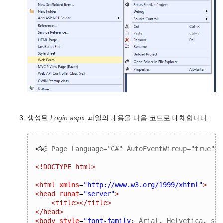
생성된
Login.aspx
파일의 내용을 다음 코드로 대체합니다:
<%
@ Page Language="C#" AutoEventWireup="true" C
<!DOCTYPE html>
<html
xmlns
=
"http://www.w3.org/1999/xhtml"
>
<head
runat
=
"server"
>
<title></title>
</head>
<body
style
=
"
font-family
:
 Arial
,
 Helvetica
,
 san