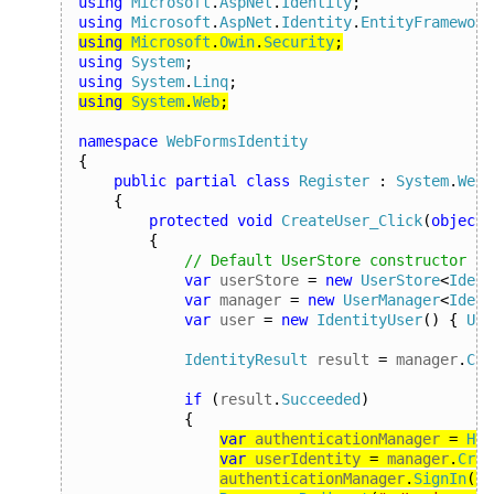
using
Microsoft
.
AspNet
.
Identity
;
using
Microsoft
.
AspNet
.
Identity
.
EntityFramework
using
Microsoft
.
Owin
.
Security
;
using
System
;
using
System
.
Linq
;
using
System
.
Web
;
namespace
WebFormsIdentity
{
public
partial
class
Register
:
System
.
Web
.
{
protected
void
CreateUser_Click
(
object
 
{
// Default UserStore constructor us
var
 userStore 
=
new
UserStore
<
Ident
var
 manager 
=
new
UserManager
<
Ident
var
 user 
=
new
IdentityUser
()
{
Use
IdentityResult
 result 
=
 manager
.
Cre
if
(
result
.
Succeeded
)
{
var
 authenticationManager 
=
Htt
var
 userIdentity 
=
 manager
.
Crea
authenticationManager
.
SignIn
(
ne