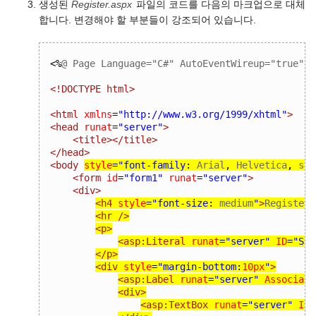
생성된
Register.aspx
파일의 코드를 다음의 마크업으로 대체
합니다. 변경해야 할 부분들이 강조되어 있습니다.
<%
@ Page Language="C#" AutoEventWireup="true" C
<!DOCTYPE html>
<html
xmlns
=
"http://www.w3.org/1999/xhtml"
>
<head
runat
=
"server"
>
<title></title>
</head>
<body
style
=
"
font-family
:
 Arial
,
 Helvetica
,
 san
<form
id
=
"form1"
runat
=
"server"
>
<div>
<h4
style
=
"
font-size
:
 medium
"
>
Register 
<hr
/>
<p>
<asp:Literal
runat
=
"server"
ID
=
"Sta
</p>
<div
style
=
"
margin-bottom
:
10px
"
>
<asp:Label
runat
=
"server"
Associate
<div>
<asp:TextBox
runat
=
"server"
ID
=