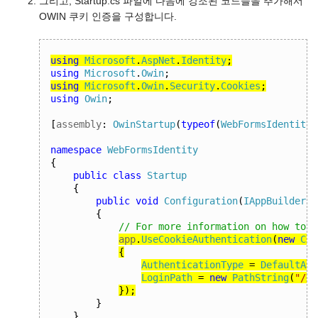
그리고, Startup.cs 파일에 다음에 강조된 코드들을 추가해서
OWIN 쿠키 인증을 구성합니다.
using
Microsoft
.
AspNet
.
Identity
;
using
Microsoft
.
Owin
;
using
Microsoft
.
Owin
.
Security
.
Cookies
;
using
Owin
;
[
assembly
:
OwinStartup
(
typeof
(
WebFormsIdentity
.
namespace
WebFormsIdentity
{
public
class
Startup
{
public
void
Configuration
(
IAppBuilder
 a
{
// For more information on how to c
app
.
UseCookieAuthentication
(
new
Coo
{
AuthenticationType
=
DefaultAut
LoginPath
=
new
PathString
(
"/Lo
});
}
}