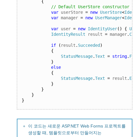
{
// Default UserStore constructor us
var
 userStore 
=
new
UserStore
<
Ident
var
 manager 
=
new
UserManager
<
Ident
var
 user 
=
new
IdentityUser
()
{
Use
IdentityResult
 result 
=
 manager
.
Cre
if
(
result
.
Succeeded
)
{
StatusMessage
.
Text
=
string
.
For
}
else
{
StatusMessage
.
Text
=
 result
.
Err
}
}
}
}
이 코드는 새로운 ASP.NET Web Forms 프로젝트를
생성할 때, 템플릿으로부터 만들어지는