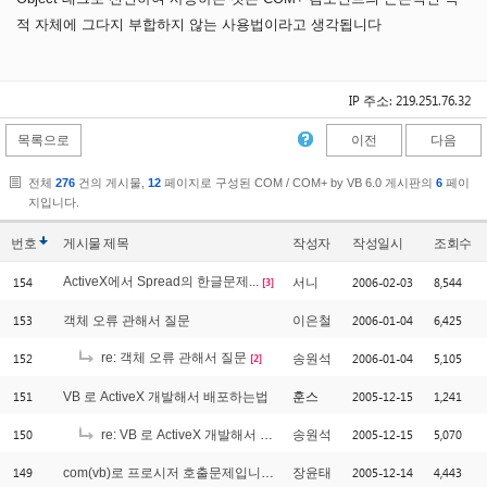
적 자체에 그다지 부합하지 않는 사용법이라고 생각됩니다
IP 주소: 219.251.76.32
목록으로
이전
다음
전체
276
건의 게시물,
12
페이지로 구성된 COM / COM+ by VB 6.0 게시판의
6
페이
지입니다.
번호
게시물
제목
작성자
작성일시
조회수
154
ActiveX에서 Spread의 한글문제...
2006-02-03
8,544
서니
[3]
153
2006-01-04
6,425
객체 오류 관해서 질문
이은철
152
re: 객체 오류 관해서 질문
2006-01-04
5,105
송원석
[2]
151
2005-12-15
1,241
VB 로 ActiveX 개발해서 배포하는법
훈스
150
2005-12-15
5,070
re: VB 로 ActiveX 개발해서 배포하는법
송원석
149
2005-12-14
4,443
com(vb)로 프로시저 호출문제입니다. 파라미터 전달
장윤태