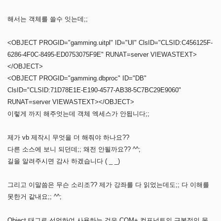
해서는 객체를 쓸수 잇는데;;
<OBJECT PROGID="gamming.uitpl" ID="UI" ClsID="CLSID:C456125F-
6286-4F0C-8495-ED0753075F9E" RUNAT=server VIEWASTEXT>
</OBJECT>
<OBJECT PROGID="gamming.dbproc" ID="DB"
ClsID="CLSID:71D78E1E-E190-4577-AB38-5C7BC29E9060"
RUNAT=server VIEWASTEXT></OBJECT>
이렇게 까지 해주엇는데 객체 엑세스가 안됩니다;;
제가 vb 제작시 무엇을 더 해줘야 하나요??
다른 소스에 보니 되던데;; 왜전 안될까요?? ^^;
길을 알려주시면 감사 하겠습니다 ( _ _)
그리고 이말씀은 무슨 소리조?? 제가 강좌를 다 읽었는데도;; 다 이해를
못한거 같내요;; ^^;
Object 태그로 선언하여 사용하는 것은 COM+ 컴포넌트의 근본적인 목