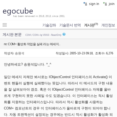
sign in
join
egocube
has been renewed in 2018, 2013, since 2001.
(구)
기술강좌
기술문서 번역
게시판
개인정보
게시판 본문
COM / COM+ by VB 6.0 - Read Only
re: COM+ 활성화 작업을 실패 라는 메세지..
작성자:
송원석
작성일시: 2005-10-23 09:18, 조회수: 6,276
안녕하세요? 송원석입니다. ^_^
일단 메세지 자체만 봐서로는 IObjectControl 인터페이스의 Activate() 이
벤트 헨들러 실행에 실패했다는 뜻입니다. 따라서 이 메서드의 구현 내용
을 잘 살펴보아야 겠죠. 혹은 이 IObjectControl 인터페이스 자체를 올바
르게 구현하지 못한 사례일 수도 있겠습니다. 이 인터페이스는 적시 활성
화를 지원하는 인터페이스입니다. 따라서 적시 활성화를 사용하는
COM+ 컴포넌트의 경우 이 인터페이스가 올바르게 구현이 되어야 합니
다. 자동 트랜젝션이 설정되는 경우에는 반드시 적시 활성화가 활성화 되