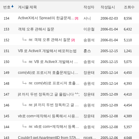
번호
게시물
제목
작성자
작성일시
조회수
154
ActiveX에서 Spread의 한글문제...
2006-02-03
8,556
서니
[3]
153
2006-01-04
6,432
객체 오류 관해서 질문
이은철
152
re: 객체 오류 관해서 질문
2006-01-04
5,110
송원석
[2]
151
2005-12-15
1,241
VB 로 ActiveX 개발해서 배포하는법
훈스
150
2005-12-15
5,075
re: VB 로 ActiveX 개발해서 배포하는법
송원석
149
2005-12-14
4,450
com(vb)로 프로시저 호출문제입니다. 파라미터 전달
장윤태
148
re: com(vb)로 프로시저 호출문제입니다. 파라미터 전달
2005-12-14
4,393
송원석
[1]
147
2005-12-09
4,410
jit 까지 두번 정독하고 글 올립니다 ^^;
장윤태
146
re: jit 까지 두번 정독하고 글 올립니다 ^^;
2005-12-09
4,454
송원석
[3]
145
2005-12-08
4,389
vb로 com+제작해서 등록해서 사용합니다. 그런데;
장윤태
144
re: vb로 com+제작해서 등록해서 사용합니다. 그런데;
2005-12-08
5,357
송원석
[2]
143
2005-12-06
4,048
Couldn't get ApartmentID from STAPool 메시지
nicekang