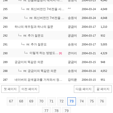
296
2004-03-23
4,040
re: 한글화일명이 깨져서 다운이 안되는 이유...
송원석
295
2004-03-24
4,049
re: 최신버전인 7버전을 사용하고 있지요~ 근데..
^^
294
2004-03-24
4,048
re: 최신버전인 7버전을 사용하고 있지요~ 근데..
송원석
293
2004-03-17
1,210
하나의 깨우침과 하나의 질문
궁금이
292
2004-03-17
932
re: 추가 질문요
궁금이
291
2004-03-17
5,005
re: 추가 질문요
송원석
290
이렇게 하는 방법도....
2004-03-21
4,329
큰머리
[1]
289
2004-03-15
948
궁금이의 똑같은 의문
궁금이
288
2004-03-16
4,052
re: 궁금이의 똑같은 의문
송원석
287
2004-03-15
951
네이버의 검색결과를 가져와서 정규화 시킬려는데.
강지윤
첫 페이지
이전 페이지
다음 페이지
끝 페이지
67
68
69
70
71
72
73
74
75
76
77
78
79