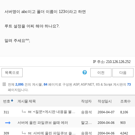
서버명이 abc이고 폴더 이름이 123이라고 하면
루트 설정을 어찌 해야 하나요?.
알려 주세요^^;
IP 주소: 210.126.126.252
목록으로
이전
다음
전체
2,095
건의 게시물,
84
페이지로 구성된 ASP, ASP.NET, IIS & Script 게시판의
73
페이지입니다.
번호
게시물
제목
작성자
작성일시
조회수
311
re: <질문>게시판 내용을 불러오면 이런문제가 있는데요.
2004-04-07
8,106
송원석
[2]
2004-04-06
903
서버에 올린 파일큐브 쓸때 에러
알고싶다
309
2004-04-06
4,042
re: 서버에 올린 파일큐브 쓸때 에러
송원석