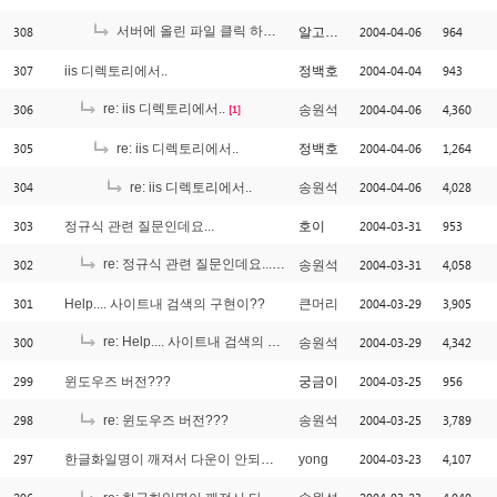
308
서버에 올린 파일 클릭 하면 나오는 에러입니다.
2004-04-06
964
알고싶다
[1]
307
2004-04-04
943
iis 디렉토리에서..
정백호
306
re: iis 디렉토리에서..
2004-04-06
4,360
송원석
[1]
305
2004-04-06
1,264
re: iis 디렉토리에서..
정백호
304
2004-04-06
4,028
re: iis 디렉토리에서..
송원석
303
2004-03-31
953
정규식 관련 질문인데요...
호이
302
re: 정규식 관련 질문인데요...
2004-03-31
4,058
송원석
[2]
301
2004-03-29
3,905
Help.... 사이트내 검색의 구현이??
큰머리
300
re: Help.... 사이트내 검색의 구현이??
2004-03-29
4,342
송원석
[1]
299
2004-03-25
956
윈도우즈 버전???
궁금이
298
2004-03-25
3,789
re: 윈도우즈 버전???
송원석
297
2004-03-23
4,107
한글화일명이 깨져서 다운이 안되는 이유...
yong