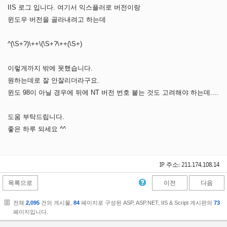
IIS 로그 입니다. 여기서 익스플러로 버전이랑
윈도우 버전을 골라내려고 하는데
^(\S+?)\++\(\S+?\++(\S+)
이렇게까지 밖에 못했습니다.
원하는데로 잘 안잘리더라구요.
윈도 98이 아닐 경우에 뒤에 NT 버전 번호 붙는 것도 고려해야 하는데....
도움 부탁드립니다.
좋은 하루 되세요 ^^
IP 주소: 211.174.108.14
목록으로
이전
다음
전체
2,095
건의 게시물,
84
페이지로 구성된 ASP, ASP.NET, IIS & Script 게시판의
73
페이지입니다.