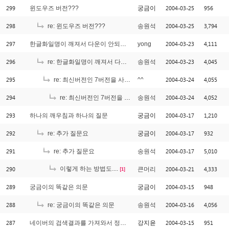
299
2004-03-25
956
윈도우즈 버전???
궁금이
298
2004-03-25
3,794
re: 윈도우즈 버전???
송원석
297
2004-03-23
4,111
한글화일명이 깨져서 다운이 안되는 이유...
yong
296
2004-03-23
4,045
re: 한글화일명이 깨져서 다운이 안되는 이유...
송원석
295
2004-03-24
4,055
re: 최신버전인 7버전을 사용하고 있지요~ 근데..
^^
294
2004-03-24
4,052
re: 최신버전인 7버전을 사용하고 있지요~ 근데..
송원석
293
2004-03-17
1,210
하나의 깨우침과 하나의 질문
궁금이
292
2004-03-17
932
re: 추가 질문요
궁금이
291
2004-03-17
5,010
re: 추가 질문요
송원석
290
이렇게 하는 방법도....
2004-03-21
4,333
큰머리
[1]
289
2004-03-15
948
궁금이의 똑같은 의문
궁금이
288
2004-03-16
4,056
re: 궁금이의 똑같은 의문
송원석
287
2004-03-15
951
네이버의 검색결과를 가져와서 정규화 시킬려는데.
강지윤