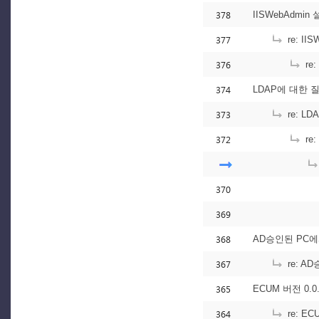
378
IISWebAdmi
377
re: I
376
re
374
LDAP에 대한 
373
re: L
372
re
370
369
368
AD승인된 PC에
367
re: A
365
ECUM 버전 0.0
364
re: EC