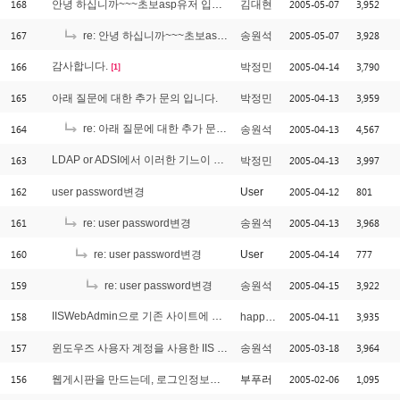
168
2005-05-07
3,952
안녕 하십니까~~~초보asp유저 입니다
김대현
167
2005-05-07
3,928
re: 안녕 하십니까~~~초보asp유저 입니다
송원석
166
감사합니다.
2005-04-14
3,790
박정민
[1]
165
2005-04-13
3,959
아래 질문에 대한 추가 문의 입니다.
박정민
164
re: 아래 질문에 대한 추가 문의 입니다.
2005-04-13
4,567
송원석
[2]
163
LDAP or ADSI에서 이러한 기느이 가능한지 궁금 합니다.
2005-04-13
3,997
박정민
[1]
162
2005-04-12
801
user password변경
User
161
2005-04-13
3,968
re: user password변경
송원석
160
2005-04-14
777
re: user password변경
User
159
2005-04-15
3,922
re: user password변경
송원석
158
IISWebAdmin으로 기존 사이트에 호스트헤더 추가 가능한가요?
2005-04-11
3,935
happy205
[3]
157
2005-03-18
3,964
윈도우즈 사용자 계정을 사용한 IIS 웹 서버 인증에 관해서...
송원석
156
2005-02-06
1,095
웹게시판을 만드는데, 로그인정보를 서버로 계정으로 부터 얻어올려고합니다.
부푸러