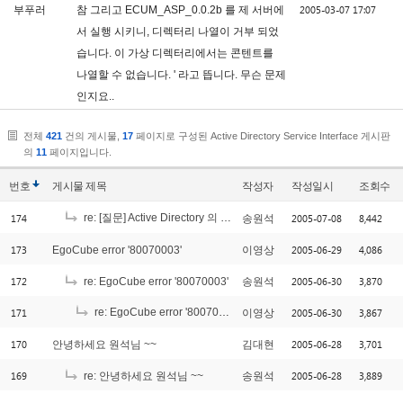
2005-03-07 17:07
부푸러
참 그리고 ECUM_ASP_0.0.2b 를 제 서버에
서 실행 시키니, 디렉터리 나열이 거부 되었
습니다. 이 가상 디렉터리에서는 콘텐트를
나열할 수 없습니다. ' 라고 뜹니다. 무슨 문제
인지요..
전체
421
건의 게시물,
17
페이지로 구성된 Active Directory Service Interface 게시판
의
11
페이지입니다.
번호
게시물
제목
작성자
작성일시
조회수
174
re: [질문] Active Directory 의 사용자 계정 가져오기
2005-07-08
8,442
송원석
[2]
173
2005-06-29
4,086
EgoCube error '80070003'
이영상
172
2005-06-30
3,870
re: EgoCube error '80070003'
송원석
171
re: EgoCube error '80070003'
2005-06-30
3,867
이영상
[2]
170
2005-06-28
3,701
안녕하세요 원석님 ~~
김대현
169
2005-06-28
3,889
re: 안녕하세요 원석님 ~~
송원석