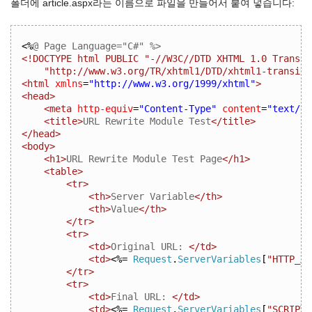
폴더에 article.aspx라는 이름으로 파일을 만들어서 붙여 넣습니다:
<%
@ Page Language="C#" %>
<!DOCTYPE html PUBLIC "-//W3C//DTD XHTML 1.0 Transit
    "http://www.w3.org/TR/xhtml1/DTD/xhtml1-transiti
<html
xmlns
=
"http://www.w3.org/1999/xhtml"
>
<head>
<meta
http-equiv
=
"Content-Type"
content
=
"text/ht
<title>
URL Rewrite Module Test
</title>
</head>
<body>
<h1>
URL Rewrite Module Test Page
</h1>
<table>
<tr>
<th>
Server Variable
</th>
<th>
Value
</th>
</tr>
<tr>
<td>
Original URL: 
</td>
<td>
<%=
Request
.
ServerVariables
[
"HTTP_X_
</tr>
<tr>
<td>
Final URL: 
</td>
<td>
<%=
Request
.
ServerVariables
[
"SCRIPT_