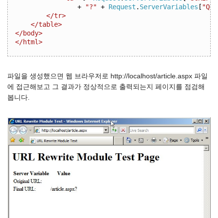
+
"?"
+
Request
.
ServerVariables
[
"QUE
</tr>
</table>
</body>
</html>
파일을 생성했으면 웹 브라우저로 http://localhost/article.aspx 파일
에 접근해보고 그 결과가 정상적으로 출력되는지 페이지를 점검해
봅니다.