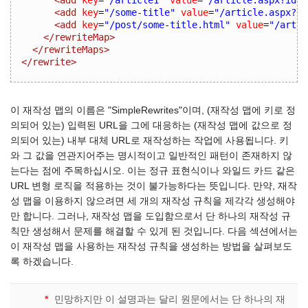
<add
key
=
"/some-title"
value
=
"/article.aspx?id
<add
key
=
"/post/some-title.html"
value
=
"/artic
</rewriteMap>
</rewriteMaps>
</rewrite>
이 재작성 맵의 이름은 "SimpleRewrites"이며, (재작성 맵에 키로 정
의되어 있는) 입력된 URL을 그에 대응하는 (재작성 맵에 값으로 정
의되어 있는) 내부 대체 URL로 재작성하는 작업에 사용됩니다. 키
와 그 값을 연관지어주는 명시적이고 일반적인 패턴이 존재하지 않
는다는 점에 주목하십시오. 이는 정규 표현식이나 와일드 카드 같은
URL 변형 로직을 적용하는 것이 불가능하다는 뜻입니다. 만약, 재작
성 맵을 이용하지 않으려면 세 개의 재작성 규칙을 제각각 생성해야
만 합니다. 그러나, 재작성 맵을 도입함으로서 단 하나의 재작성 규
칙만 생성해서 문제를 해결할 수 있게 된 것입니다. 다음 섹션에서는
이 재작성 맵을 사용하는 재작성 규칙을 생성하는 방법을 살펴보도
록 하겠습니다.
*
민망하지만 이 설명과는 달리 원문에서는 단 하나의 재