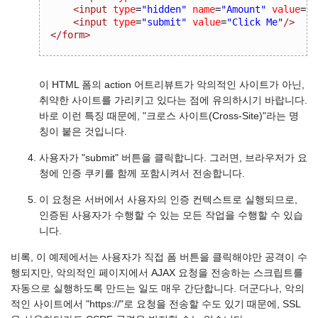
<input
type
=
"hidden"
name
=
"Amount"
value
=
"1
<input
type
=
"submit"
value
=
"Click Me"
/>
</form>
이 HTML 폼의 action 어트리뷰트가 악의적인 사이트가 아닌,
취약한 사이트를 가리키고 있다는 점에 유의하시기 바랍니다.
바로 이런 특징 때문에, "크로스 사이트(Cross-Site)"라는 명
칭이 붙은 것입니다.
사용자가 "submit" 버튼을 클릭합니다. 그러면, 브라우저가 요
청에 인증 쿠키를 함께 포함시켜서 전송합니다.
이 요청은 서버에서 사용자의 인증 컨텍스트로 실행되므로,
인증된 사용자가 수행할 수 있는 모든 작업을 수행할 수 있습
니다.
비록, 이 예제에서는 사용자가 직접 폼 버튼을 클릭해야만 공격이 수
행되지만, 악의적인 페이지에서 AJAX 요청을 전송하는 스크립트를
자동으로 실행하도록 만드는 일도 매우 간단합니다. 더군다나, 악의
적인 사이트에서 "https://"로 요청을 전송할 수도 있기 때문에, SSL