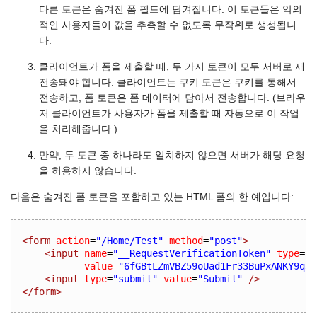
다른 토큰은 숨겨진 폼 필드에 담겨집니다. 이 토큰들은 악의
적인 사용자들이 값을 추측할 수 없도록 무작위로 생성됩니
다.
클라이언트가 폼을 제출할 때, 두 가지 토큰이 모두 서버로 재
전송돼야 합니다. 클라이언트는 쿠키 토큰은 쿠키를 통해서
전송하고, 폼 토큰은 폼 데이터에 담아서 전송합니다. (브라우
저 클라이언트가 사용자가 폼을 제출할 때 자동으로 이 작업
을 처리해줍니다.)
만약, 두 토큰 중 하나라도 일치하지 않으면 서버가 해당 요청
을 허용하지 않습니다.
다음은 숨겨진 폼 토큰을 포함하고 있는 HTML 폼의 한 예입니다:
<form
action
=
"/Home/Test"
method
=
"post"
>
<input
name
=
"__RequestVerificationToken"
type
=
"h
value
=
"6fGBtLZmVBZ59oUad1Fr33BuPxANKY9q3S
<input
type
=
"submit"
value
=
"Submit"
/>
</form>