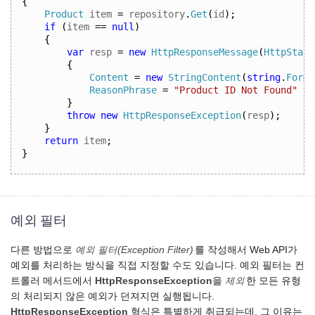
{
Product
 item 
=
 repository
.
Get
(
id
);
if
(
item 
==
null
)
{
var
 resp 
=
new
HttpResponseMessage
(
HttpStatu
{
Content
=
new
StringContent
(
string
.
Forma
ReasonPhrase
=
"Product ID Not Found"
}
throw
new
HttpResponseException
(
resp
);
}
return
 item
;
}
예외 필터
다른 방법으로
예외 필터(Exception Filter)
를 작성해서 Web API가
예외를 처리하는 방식을 직접 지정할 수도 있습니다. 예외 필터는 컨
트롤러 메서드에서
HttpResponseException
을
제외
한 모든 유형
의 처리되지 않은 예외가 던져지면 실행됩니다.
HttpResponseException
형식은 특별하게 취급되는데, 그 이유는