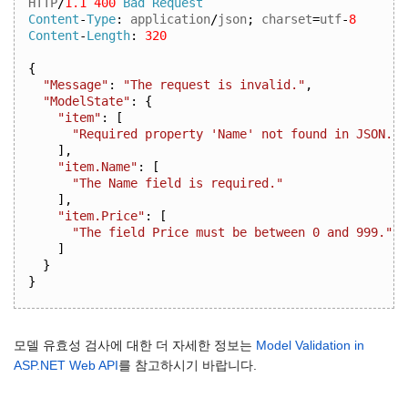
HTTP
/
1.1
400
Bad
Request
Content
-
Type
:
 application
/
json
;
 charset
=
utf
-
8
Content
-
Length
:
320
{
"Message"
:
"The request is invalid."
,
"ModelState"
:
{
"item"
:
[
"Required property 'Name' not found in JSON. P
],
"item.Name"
:
[
"The Name field is required."
],
"item.Price"
:
[
"The field Price must be between 0 and 999."
]
}
}
모델 유효성 검사에 대한 더 자세한 정보는
Model Validation in
ASP.NET Web API
를 참고하시기 바랍니다.