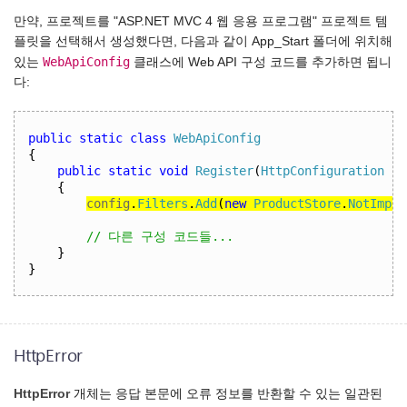
만약, 프로젝트를 "ASP.NET MVC 4 웹 응용 프로그램" 프로젝트 템
플릿을 선택해서 생성했다면, 다음과 같이 App_Start 폴더에 위치해
WebApiConfig
있는
클래스에 Web API 구성 코드를 추가하면 됩니
다:
public
static
class
WebApiConfig
{
public
static
void
Register
(
HttpConfiguration
 co
{
config
.
Filters
.
Add
(
new
ProductStore
.
NotImplE
// 다른 구성 코드들...
}
}
HttpError
HttpError
개체는 응답 본문에 오류 정보를 반환할 수 있는 일관된