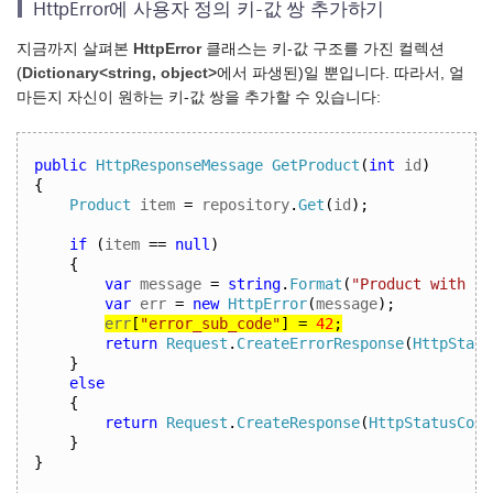
HttpError에 사용자 정의 키-값 쌍 추가하기
지금까지 살펴본
HttpError
클래스는 키-값 구조를 가진 컬렉션
(
Dictionary<string, object>
에서 파생된)일 뿐입니다. 따라서, 얼
마든지 자신이 원하는 키-값 쌍을 추가할 수 있습니다:
public
HttpResponseMessage
GetProduct
(
int
 id
)
{
Product
 item 
=
 repository
.
Get
(
id
);
if
(
item 
==
null
)
{
var
 message 
=
string
.
Format
(
"Product with id
var
 err 
=
new
HttpError
(
message
);
err
[
"error_sub_code"
]
=
42
;
return
Request
.
CreateErrorResponse
(
HttpStatu
}
else
{
return
Request
.
CreateResponse
(
HttpStatusCode
}
}