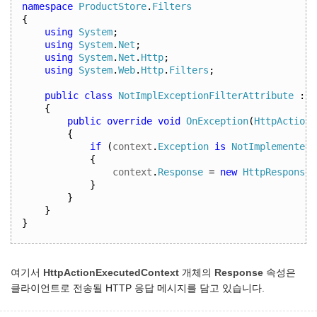
namespace
ProductStore
.
Filters
{
using
System
;
using
System
.
Net
;
using
System
.
Net
.
Http
;
using
System
.
Web
.
Http
.
Filters
;
public
class
NotImplExceptionFilterAttribute
:
E
{
public
override
void
OnException
(
HttpActionE
{
if
(
context
.
Exception
is
NotImplementedE
{
context
.
Response
=
new
HttpResponseM
}
}
}
}
여기서
HttpActionExecutedContext
개체의
Response
속성은
클라이언트로 전송될 HTTP 응답 메시지를 담고 있습니다.