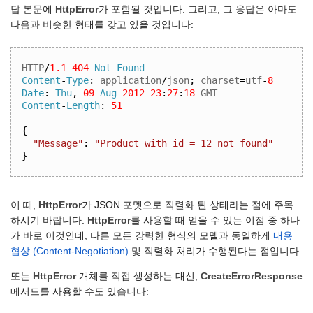
답 본문에
HttpError
가 포함될 것입니다. 그리고, 그 응답은 아마도
다음과 비슷한 형태를 갖고 있을 것입니다:
HTTP
/
1.1
404
Not
Found
Content
-
Type
:
 application
/
json
;
 charset
=
utf
-
8
Date
:
Thu
,
09
Aug
2012
23
:
27
:
18
 GMT 
Content
-
Length
:
51
{
"Message"
:
"Product with id = 12 not found"
}
이 때,
HttpError
가 JSON 포멧으로 직렬화 된 상태라는 점에 주목
하시기 바랍니다.
HttpError
를 사용할 때 얻을 수 있는 이점 중 하나
가 바로 이것인데, 다른 모든 강력한 형식의 모델과 동일하게
내용
협상 (Content-Negotiation)
및 직렬화 처리가 수행된다는 점입니다.
또는
HttpError
개체를 직접 생성하는 대신,
CreateErrorResponse
메서드를 사용할 수도 있습니다: