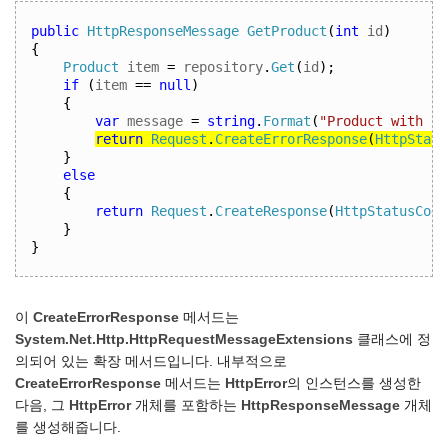
public
HttpResponseMessage
GetProduct
(
int
 id
)
{
Product
 item 
=
 repository
.
Get
(
id
);
if
(
item 
==
null
)
{
var
 message 
=
string
.
Format
(
"Product with id
return
Request
.
CreateErrorResponse
(
HttpStatu
}
else
{
return
Request
.
CreateResponse
(
HttpStatusCode
}
}
이
CreateErrorResponse
메서드는
System.Net.Http.HttpRequestMessageExtensions
클래스에 정
의되어 있는 확장 메서드입니다. 내부적으로
CreateErrorResponse
메서드는
HttpError
의 인스턴스를 생성한
다음, 그
HttpError
개체를 포함하는
HttpResponseMessage
개체
를 생성해줍니다.