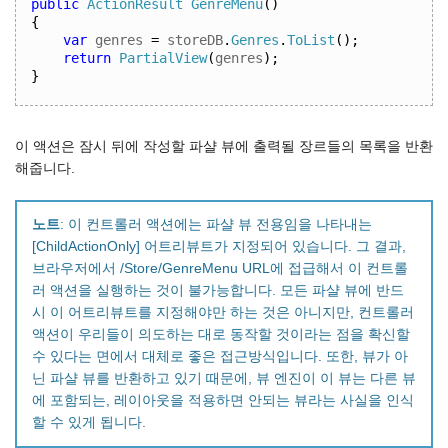
public
ActionResult
GenreMenu
()
{
var
 genres 
=
 storeDB
.
Genres
.
ToList
();
return
PartialView
(
genres
);
}
이 액션은 잠시 뒤에 작성할 파샬 뷰에 출력될 장르들의 목록을 반환
해줍니다.
노트
: 이 컨트롤러 액션에는 파샬 뷰 전용임을 나타내는
[ChildActionOnly] 어트리뷰트가 지정되어 있습니다. 그 결과,
브라우저에서 /Store/GenreMenu URL에 접급해서 이 컨트롤
러 액션을 실행하는 것이 불가능합니다. 모든 파샬 뷰에 반드
시 이 어트리뷰트를 지정해야만 하는 것은 아니지만, 컨트롤러
액션이 우리들이 의도하는 대로 동작할 것이라는 점을 확신할
수 있다는 면에서 대체로 좋은 접근방식입니다. 또한, 뷰가 아
닌 파샬 뷰를 반환하고 있기 때문에, 뷰 엔진이 이 뷰는 다른 뷰
에 포함되는, 레이아웃을 적용하면 안되는 뷰라는 사실을 인식
할 수 있게 됩니다.