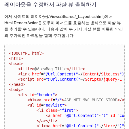
레이아웃을 수정해서 파샬 뷰 출력하기
이제 사이트의 레이아웃(/Views/Shared/_Layout.cshtml)에서
Html.RenderAction() 도우미 메서드를 호출하는 방식으로 파샬 뷰
를 추가할 수 있습니다. 다음과 같이 두 가지 파샬 뷰를 비롯한 약간
의 추가적인 마크업을 함께 추가합니다:
<!DOCTYPE html>
<html>
<head>
<title>
@ViewBag.Title
</title>
<link
href
=
"@Url.Content("
~
/
Content
/
Site
.
css
")"
<script
src
=
"@Url.Content("
~
/
Scripts
/
jquery-1
.4.
</head>
<body>
<div
id
=
"header"
>
<h1><a
href
=
"/"
>
ASP.NET MVC MUSIC STORE
</a><
<ul
id
=
"navlist"
>
<li
class
=
"first"
>
<a
href
=
"@Url.Content("
~
")"
id
=
"curr
</a></li>
<li><a
href
=
"@Url.Content("
~
/
Store
/
")"
>
S