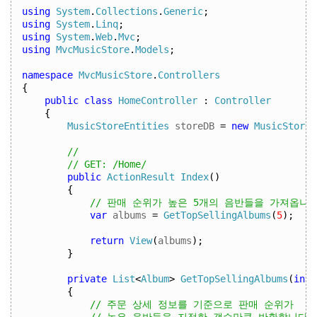
using
System
.
Collections
.
Generic
;
using
System
.
Linq
;
using
System
.
Web
.
Mvc
;
using
MvcMusicStore
.
Models
;
namespace
MvcMusicStore
.
Controllers
{
public
class
HomeController
:
Controller
{
MusicStoreEntities
 storeDB 
=
new
MusicStoreE
//
// GET: /Home/
public
ActionResult
Index
()
{
// 판매 순위가 높은 5개의 음반들을 가져옵니다
var
 albums 
=
GetTopSellingAlbums
(
5
);
return
View
(
albums
);
}
private
List
<
Album
>
GetTopSellingAlbums
(
int
 
{
// 주문 상세 정보를 기준으로 판매 순위가
// 높은 음반들을 지정한 갯수만큼 반환합니다.