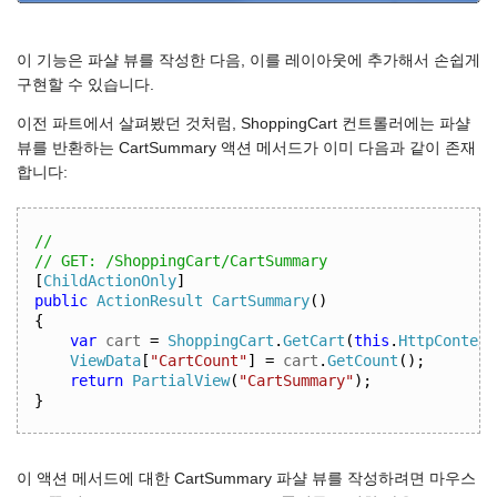
이 기능은 파샬 뷰를 작성한 다음, 이를 레이아웃에 추가해서 손쉽게
구현할 수 있습니다.
이전 파트에서 살펴봤던 것처럼, ShoppingCart 컨트롤러에는 파샬
뷰를 반환하는 CartSummary 액션 메서드가 이미 다음과 같이 존재
합니다:
//
// GET: /ShoppingCart/CartSummary
[
ChildActionOnly
]
public
ActionResult
CartSummary
()
{
var
 cart 
=
ShoppingCart
.
GetCart
(
this
.
HttpContext
ViewData
[
"CartCount"
]
=
 cart
.
GetCount
();
return
PartialView
(
"CartSummary"
);
}
이 액션 메서드에 대한 CartSummary 파샬 뷰를 작성하려면 마우스