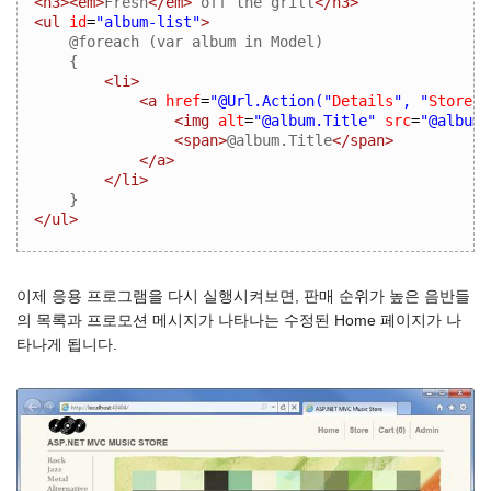
<h3><em>
Fresh
</em>
 off the grill
</h3>
<ul
id
=
"album-list"
>
@foreach (var album in Model)
{
<li>
<a
href
=
"@Url.Action("
Details
", "
Store
",
<img
alt
=
"@album.Title"
src
=
"@album.
<span>
@album.Title
</span>
</a>
</li>
}
</ul>
이제 응용 프로그램을 다시 실행시켜보면, 판매 순위가 높은 음반들
의 목록과 프로모션 메시지가 나타나는 수정된 Home 페이지가 나
타나게 됩니다.