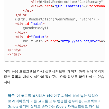
<li>
@{Html.RenderAction("CartSummary", "
<li><a
href
=
"@Url.Content("
~
/
StoreManage
</ul>
</div>
@{Html.RenderAction("GenreMenu", "Store");}
<div
id
=
"main"
>
@RenderBody()
</div>
<div
id
=
"footer"
>
built with 
<a
href
=
"http://asp.net/mvc"
>
ASP.
</div>
</body>
</html>
이제 응용 프로그램을 다시 실행시켜보면, 페이지 좌측 탐색 영역의
장르 목록과 페이지 상단의 장바구니 요약 정보를 확인하실 수 있습
니다.
역주
: 이 코드를 복사해서 레이아웃 파일에 붙여 넣는 방식으
로 레이아웃의 기존 코드를 모두 변경한 경우에는, 프로젝트의
Scripts 폴더에 실제로 존재하는 jQuery 자바스크립트 라이브