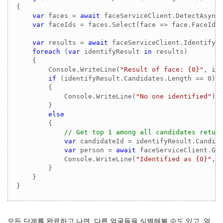
{

var
 faces = 
await
 faceServiceClient.DetectAsync(
var
 faceIds = faces.Select(face => face.FaceId).
var
 results = 
await
 faceServiceClient.IdentifyAs
foreach
 (
var
 identifyResult 
in
 results)

    {

        Console.WriteLine(
"Result of face: {0}"
, ide
if
 (identifyResult.Candidates.Length == 
0
)

        {

            Console.WriteLine(
"No one identified"
);

        }

else
        {

// Get top 1 among all candidates retur
var
 candidateId = identifyResult.Candid
var
 person = 
await
 faceServiceClient.Get
            Console.WriteLine(
"Identified as {0}"
, p
        }

    }

}
모든 단계를 완료하고 나면, 다른 얼굴들을 식별해볼 수도 있고, 얼