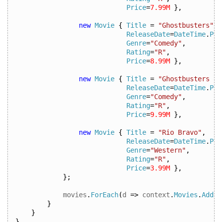
Price
=
7.99M
},
new
Movie
{
Title
=
"Ghostbusters"
,
ReleaseDate
=
DateTime
.
Par
Genre
=
"Comedy"
,
Rating
=
"R"
,
Price
=
8.99M
},
new
Movie
{
Title
=
"Ghostbusters 2"
ReleaseDate
=
DateTime
.
Par
Genre
=
"Comedy"
,
Rating
=
"R"
,
Price
=
9.99M
},
new
Movie
{
Title
=
"Rio Bravo"
,
ReleaseDate
=
DateTime
.
Par
Genre
=
"Western"
,
Rating
=
"R"
,
Price
=
3.99M
},
};
            movies
.
ForEach
(
d
=>
context
.
Movies
.
Add
(
d
}
}
}