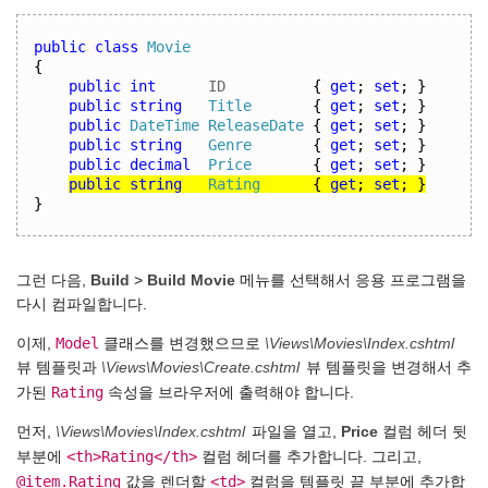
public class
Movie
{
public int
ID
{
get
;
set
;
}
public string
Title
{
get
;
set
;
}
public
DateTime
ReleaseDate
{
get
;
set
;
}
public string
Genre
{
get
;
set
;
}
public decimal
Price
{
get
;
set
;
}
public string
Rating
{
get
;
set
;
}
}
그런 다음,
Build
>
Build Movie
메뉴를 선택해서 응용 프로그램을
다시 컴파일합니다.
Model
이제,
클래스를 변경했으므로
\Views\Movies\Index.cshtml
뷰 템플릿과
\Views\Movies\Create.cshtml
뷰 템플릿을 변경해서 추
Rating
가된
속성을 브라우저에 출력해야 합니다.
먼저,
\Views\Movies\Index.cshtml
파일을 열고,
Price
컬럼 헤더 뒷
<th>Rating</th>
부분에
컬럼 헤더를 추가합니다. 그리고,
@item.Rating
<td>
값을 렌더할
컬럼을 템플릿 끝 부분에 추가합