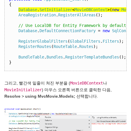
{
Database
.
SetInitializer
<
MovieDBContext
>(
new
Movi
AreaRegistration
.
RegisterAllAreas
();
// Use LocalDB for Entity Framework by default
Database
.
DefaultConnectionFactory
=
new
SqlConne
RegisterGlobalFilters
(
GlobalFilters
.
Filters
);
RegisterRoutes
(
RouteTable
.
Routes
);
BundleTable
.
Bundles
.
RegisterTemplateBundles
();
}
MovieDBContext
그리고, 빨간색 밑줄이 쳐진 부분을 (
나
MovieInitializer
) 마우스 오른쪽 버튼으로 클릭한 다음,
Resolve
>
using MvcMovie.Models;
선택합니다.