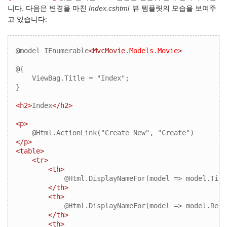
니다. 다음은 변경을 마친
Index.cshtml
뷰 템플릿의 모습을 보여주
고 있습니다:
@model IEnumerable
<MvcMovie
.
Models
.
Movie
>
@{ 

    ViewBag.Title = "Index"; 

} 

<h2>
Index
</h2>
<p>
</p>
<table>
<tr>
<th>
            @Html.DisplayNameFor(model => model.Title
</th>
<th>
            @Html.DisplayNameFor(model => model.Rele
</th>
<th>