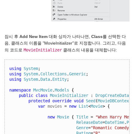
잠시 후
Add New Item
대화 상자가 나타나면,
Class
를 선택한 다
음, 클래스의 이름을 "MovieInitializer"로 지정합니다. 그리고, 다음
MovieInitializer
의 코드로
클래스의 내용을 대체합니다:
using
System
;
using
System
.
Collections
.
Generic
;
using
System
.
Data
.
Entity
;
namespace
MvcMovie
.
Models
{
public
class
MovieInitializer
:
DropCreateDataba
protected
override
void
Seed
(
MovieDBContext
var
movies
=
new
List
<
Movie
>
{
new
Movie
{
Title
=
"When Harry Met 
ReleaseDate
=
DateTime
.
Par
Genre
=
"Romantic Comedy"
,
Rating
=
"R"
,