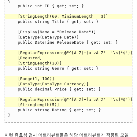
{

    public int ID { get; set; }

    public string Title { get; set; }

    [Display(Name = "Release Date")]

    [DataType(DataType.Date)]

    public DateTime ReleaseDate { get; set; }

    public string Genre { get; set; }

    public decimal Price { get; set; }

    public string Rating { get; set; }

}
이런 유효성 검사 어트리뷰트들은 해당 어트리뷰트가 적용된 모델