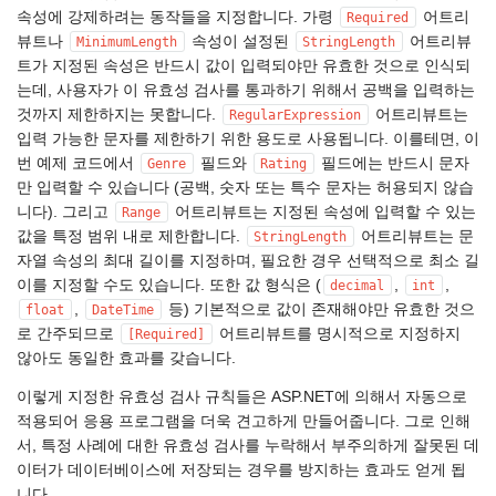
속성에 강제하려는 동작들을 지정합니다. 가령
어트리
Required
뷰트나
속성이 설정된
어트리뷰
MinimumLength
StringLength
트가 지정된 속성은 반드시 값이 입력되야만 유효한 것으로 인식되
는데, 사용자가 이 유효성 검사를 통과하기 위해서 공백을 입력하는
것까지 제한하지는 못합니다.
어트리뷰트는
RegularExpression
입력 가능한 문자를 제한하기 위한 용도로 사용됩니다. 이를테면, 이
번 예제 코드에서
필드와
필드에는 반드시 문자
Genre
Rating
만 입력할 수 있습니다 (공백, 숫자 또는 특수 문자는 허용되지 않습
니다). 그리고
어트리뷰트는 지정된 속성에 입력할 수 있는
Range
값을 특정 범위 내로 제한합니다.
어트리뷰트는 문
StringLength
자열 속성의 최대 길이를 지정하며, 필요한 경우 선택적으로 최소 길
이를 지정할 수도 있습니다. 또한 값 형식은 (
,
,
decimal
int
,
등) 기본적으로 값이 존재해야만 유효한 것으
float
DateTime
로 간주되므로
어트리뷰트를 명시적으로 지정하지
[Required]
않아도 동일한 효과를 갖습니다.
이렇게 지정한 유효성 검사 규칙들은 ASP.NET에 의해서 자동으로
적용되어 응용 프로그램을 더욱 견고하게 만들어줍니다. 그로 인해
서, 특정 사례에 대한 유효성 검사를 누락해서 부주의하게 잘못된 데
이터가 데이터베이스에 저장되는 경우를 방지하는 효과도 얻게 됩
니다.