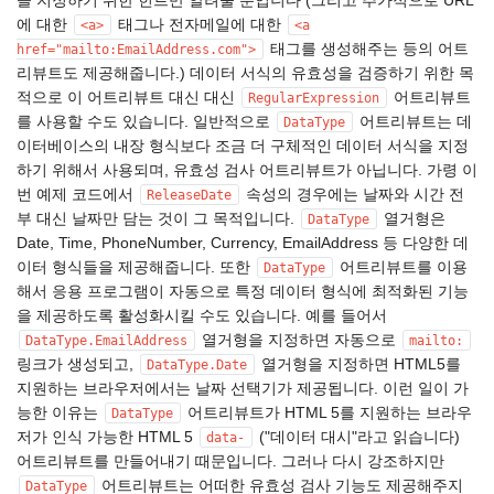
을 지정하기 위한 힌트만 알려줄 뿐입니다 (그리고 추가적으로 URL
에 대한
태그나 전자메일에 대한
<a>
<a
태그를 생성해주는 등의 어트
href="mailto:EmailAddress.com">
리뷰트도 제공해줍니다.) 데이터 서식의 유효성을 검증하기 위한 목
적으로 이 어트리뷰트 대신 대신
어트리뷰트
RegularExpression
를 사용할 수도 있습니다. 일반적으로
어트리뷰트는 데
DataType
이터베이스의 내장 형식보다 조금 더 구체적인 데이터 서식을 지정
하기 위해서 사용되며, 유효성 검사 어트리뷰트가 아닙니다. 가령 이
번 예제 코드에서
속성의 경우에는 날짜와 시간 전
ReleaseDate
부 대신 날짜만 담는 것이 그 목적입니다.
열거형은
DataType
Date, Time, PhoneNumber, Currency, EmailAddress 등 다양한 데
이터 형식들을 제공해줍니다. 또한
어트리뷰트를 이용
DataType
해서 응용 프로그램이 자동으로 특정 데이터 형식에 최적화된 기능
을 제공하도록 활성화시킬 수도 있습니다. 예를 들어서
열거형을 지정하면 자동으로
DataType.EmailAddress
mailto:
링크가 생성되고,
열거형을 지정하면 HTML5를
DataType.Date
지원하는 브라우저에서는 날짜 선택기가 제공됩니다. 이런 일이 가
능한 이유는
어트리뷰트가 HTML 5를 지원하는 브라우
DataType
저가 인식 가능한 HTML 5
("데이터 대시"라고 읽습니다)
data-
어트리뷰트를 만들어내기 때문입니다. 그러나 다시 강조하지만
어트리뷰트는 어떠한 유효성 검사 기능도 제공해주지
DataType