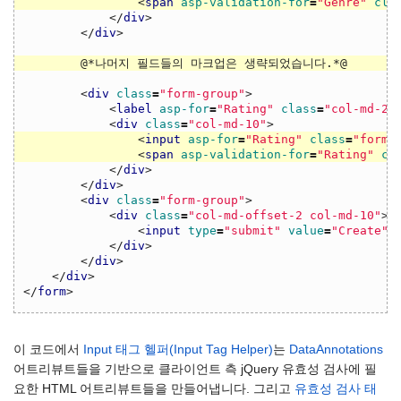
<
span
asp-validation-for
=
"Genre"
cla
</
div
>
</
div
>
<
div
class
=
"form-group"
>
<
label
asp-for
=
"Rating"
class
=
"col-md-2 
<
div
class
=
"col-md-10"
>
<
input
asp-for
=
"Rating"
class
=
"form-
<
span
asp-validation-for
=
"Rating"
cl
</
div
>
</
div
>
<
div
class
=
"form-group"
>
<
div
class
=
"col-md-offset-2 col-md-10"
>
<
input
type
=
"submit"
value
=
"Create"
</
div
>
</
div
>
</
div
>
</
form
>
이 코드에서
Input 태그 헬퍼(Input Tag Helper)
는
DataAnnotations
어트리뷰트들을 기반으로 클라이언트 측 jQuery 유효성 검사에 필
요한 HTML 어트리뷰트들을 만들어냅니다. 그리고
유효성 검사 태