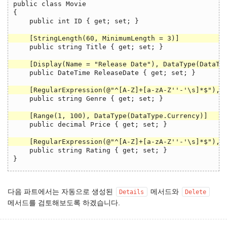
public class Movie

{

    public int ID { get; set; }

    public string Title { get; set; }

    public DateTime ReleaseDate { get; set; }

    public string Genre { get; set; }

    public decimal Price { get; set; }

    public string Rating { get; set; }

다음 파트에서는 자동으로 생성된
메서드와
Details
Delete
메서드를 검토해보도록 하겠습니다.