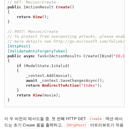
// GET: Movies/Create
public
IActionResult
Create
()
{
return
View
();
}
// POST: Movies/Create
// To protect from overposting attacks, please enabl
// more details see http://go.microsoft.com/fwlink/?
[HttpPost]
[ValidateAntiForgeryToken]
public
async
Task
<
IActionResult
>
Create
([
Bind
(
"ID,Ge
{
if
(
ModelState
.
IsValid
)
{
_context
.
Add
(
movie
);
await
_context
.
SaveChangesAsync
();
return
RedirectToAction
(
"Index"
);
}
return
View
(
movie
);
}
이 두 버전의 메서드들 중, 첫 번째 HTTP GET
액션 메서
Create
드는 초기 Create 폼을 출력하고,
어트리뷰트가 적용
[HttpPost]