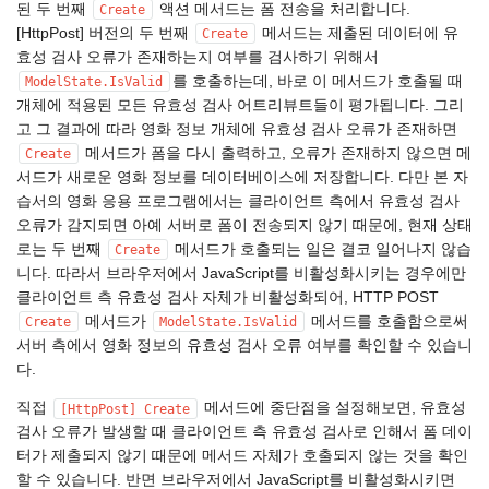
된 두 번째
액션 메서드는 폼 전송을 처리합니다.
Create
[HttpPost] 버전의 두 번째
메서드는 제출된 데이터에 유
Create
효성 검사 오류가 존재하는지 여부를 검사하기 위해서
를 호출하는데, 바로 이 메서드가 호출될 때
ModelState.IsValid
개체에 적용된 모든 유효성 검사 어트리뷰트들이 평가됩니다. 그리
고 그 결과에 따라 영화 정보 개체에 유효성 검사 오류가 존재하면
메서드가 폼을 다시 출력하고, 오류가 존재하지 않으면 메
Create
서드가 새로운 영화 정보를 데이터베이스에 저장합니다. 다만 본 자
습서의 영화 응용 프로그램에서는 클라이언트 측에서 유효성 검사
오류가 감지되면 아예 서버로 폼이 전송되지 않기 때문에, 현재 상태
로는 두 번째
메서드가 호출되는 일은 결코 일어나지 않습
Create
니다. 따라서 브라우저에서 JavaScript를 비활성화시키는 경우에만
클라이언트 측 유효성 검사 자체가 비활성화되어, HTTP POST
메서드가
메서드를 호출함으로써
Create
ModelState.IsValid
서버 측에서 영화 정보의 유효성 검사 오류 여부를 확인할 수 있습니
다.
직접
메서드에 중단점을 설정해보면, 유효성
[HttpPost] Create
검사 오류가 발생할 때 클라이언트 측 유효성 검사로 인해서 폼 데이
터가 제출되지 않기 때문에 메서드 자체가 호출되지 않는 것을 확인
할 수 있습니다. 반면 브라우저에서 JavaScript를 비활성화시키면