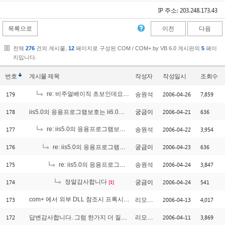
IP 주소: 203.248.173.43
목록으로
이전
다음
전체
276
건의 게시물,
12
페이지로 구성된 COM / COM+ by VB 6.0 게시판의
5
페이
지입니다.
번호
게시물
제목
작성자
작성일시
조회수
179
re: 비주얼베이직 초보인데요 ^^
2006-04-26
7,859
송원석
[1]
178
2006-04-21
636
iis5.0의 응용프로그램보호는 ii6.0에서 어떻게 해야 하나여?
궁금이
177
re: iis5.0의 응용프로그램보호는 ii6.0에서 어떻게 해야 하나여?
2006-04-22
3,954
송원석
[1]
176
2006-04-23
636
re: iis5.0의 응용프로그램보호는 ii6.0에서 어떻게 해야 하나여?
궁금이
175
2006-04-24
3,847
re: iis5.0의 응용프로그램보호는 ii6.0에서 어떻게 해야 하나여?
송원석
174
정말감사합니다
2006-04-24
541
궁금이
[1]
173
com+ 에서 외부 DLL 참조시 프록시 설치 오류..
2006-04-13
4,017
리모트ㅠㅠ
[2]
172
2006-04-11
3,869
답변감사합니다. 그럼 한가지 더 질문이 있습니다.
리모트ㅠㅠ