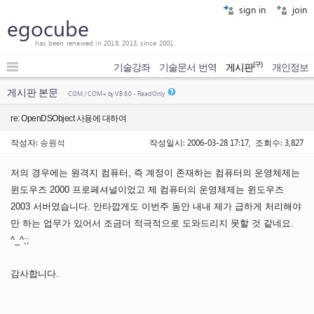
sign in
join
egocube
has been renewed in 2018, 2013, since 2001.
(구)
기술강좌
기술문서 번역
게시판
개인정보
게시판 본문
COM / COM+ by VB 6.0 - Read Only
re: OpenDSObject 사용에 대하여
작성자:
송원석
작성일시: 2006-03-28 17:17, 조회수: 3,827
저의 경우에는 원격지 컴퓨터, 즉 계정이 존재하는 컴퓨터의 운영체제는
윈도우즈 2000 프로페셔널이었고 제 컴퓨터의 운영체제는 윈도우즈
2003 서버였습니다. 안타깝게도 이번주 동안 내내 제가 급하게 처리해야
만 하는 업무가 있어서 조금더 적극적으로 도와드리지 못할 것 같네요.
^_^;;
감사합니다.