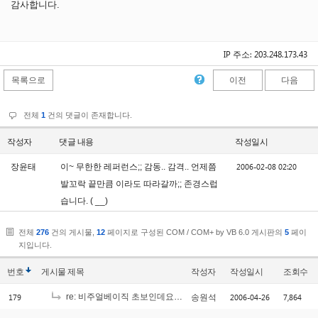
감사합니다.
IP 주소: 203.248.173.43
목록으로
이전
다음
전체
1
건의 댓글이 존재합니다.
작성자
댓글 내용
작성일시
2006-02-08 02:20
장윤태
이~ 무한한 레퍼런스;; 감동.. 감격.. 언제쯤
발꼬락 끝만큼 이라도 따라갈까;; 존경스럽
습니다. ( __)
전체
276
건의 게시물,
12
페이지로 구성된 COM / COM+ by VB 6.0 게시판의
5
페이
지입니다.
번호
게시물
제목
작성자
작성일시
조회수
179
re: 비주얼베이직 초보인데요 ^^
2006-04-26
7,864
송원석
[1]