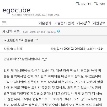
sign in
join
egocube
has been renewed in 2018, 2013, since 2001.
(구)
기술강좌
기술문서 번역
게시판
개인정보
게시판 본문
COM / COM+ by VB 6.0 - Read Only
re: 오랜만에 다시 질문을~ ^^
작성자:
송원석
작성일시: 2006-02-06 09:33, 조회수: 4,314
안녕하세요? 송원석입니다. ^_^
먼저 제 게시판에는 검색이 없습니다. 대신 좌측 메뉴의 동그란 녹색 버
튼을 클릭하시면 전체 게시판의 데이터를 다운로드 받으실 수 있습니다.
그리고 지난번에 질문하신 뒤로 상당히 많은 시간이 지난 것 같은데 명확
하게 의미를 전달해 드리지 못했던 것 같네요. 요점은 이렇습니다. 원리
원칙대로 따진다면 제한된 상황에서 태그 스타일의 개체 정의가 더 성능
이 좋습니다. 그러나 현실적으로 그 효과가 그다지 크지 않고 다수의 인
원이 작업을 하는 경우라면 개체 변수의 관리가 어려우므로 코드 스타일