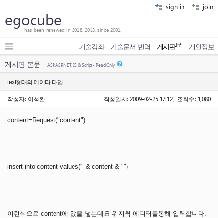
sign in
join
egocube
has been renewed in 2018, 2013, since 2001.
(구)
기술강좌
기술문서 번역
게시판
개인정보
게시판 본문
ASP, ASP.NET, IIS & Script - Read Only
text형태의 데이타 타입
작성자: 이석환
작성일시: 2009-02-25 17:12, 조회수: 1,080
content=Request("content")
insert into content values('" & content & "")
이런식으로 content에 값을 넣는데요 위지윅 에디터를통해 입력합니다.