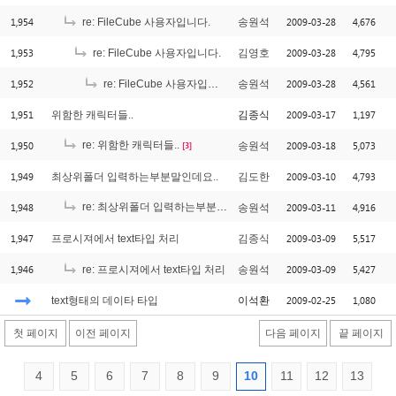
1,954
2009-03-28
4,676
re: FileCube 사용자입니다.
송원석
1,953
2009-03-28
4,795
re: FileCube 사용자입니다.
김영호
1,952
2009-03-28
4,561
re: FileCube 사용자입니다.
송원석
1,951
2009-03-17
1,197
위함한 캐릭터들..
김종식
1,950
re: 위함한 캐릭터들..
2009-03-18
5,073
송원석
[3]
1,949
2009-03-10
4,793
최상위폴더 입력하는부분말인데요..
김도한
1,948
re: 최상위폴더 입력하는부분말인데요..
2009-03-11
4,916
송원석
[1]
1,947
2009-03-09
5,517
프로시져에서 text타입 처리
김종식
1,946
2009-03-09
5,427
re: 프로시져에서 text타입 처리
송원석
2009-02-25
1,080
text형태의 데이타 타입
이석환
첫 페이지
이전 페이지
다음 페이지
끝 페이지
4
5
6
7
8
9
10
11
12
13