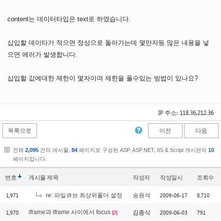
content는 데이터타입은 text로 하였습니다.
삽입할 데이타가 적으면 정상으로 돌아가는데 몇만자등 많은 내용을 넣
으면 에러가 발생합니다.
삽입할 값에대한 제한이 몇자이며 제한을 풀수있는 방법이 있나요?
IP 주소: 118.36.212.36
목록으로
이전
다음
전체
2,095
건의 게시물,
84
페이지로 구성된 ASP, ASP.NET, IIS & Script 게시판의
10
페이지입니다.
번호
게시물
제목
작성자
작성일시
조회수
1,971
2009-06-17
8,710
re: 파일큐브 최상위폴더 설정
송원석
1,970
iframe과 iframe 사이에서 focus
2009-06-03
791
김종식
[2]