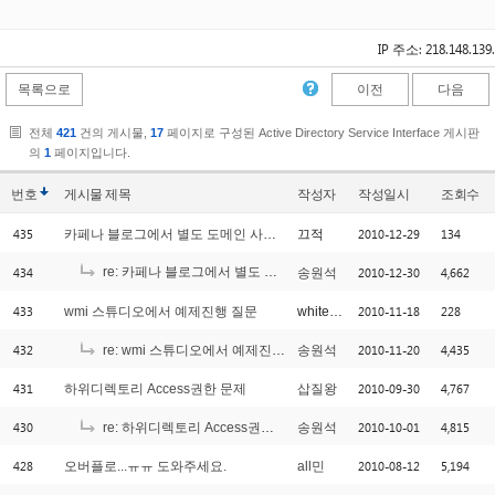
IP 주소: 218.148.139
목록으로
이전
다음
전체
421
건의 게시물,
17
페이지로 구성된 Active Directory Service Interface 게시판
의
1
페이지입니다.
번호
게시물
제목
작성자
작성일시
조회수
435
2010-12-29
134
카페나 블로그에서 별도 도메인 사용하기
끄적
434
re: 카페나 블로그에서 별도 도메인 사용하기
2010-12-30
4,662
송원석
[1]
433
2010-11-18
228
wmi 스튜디오에서 예제진행 질문
whiteboy
432
2010-11-20
4,435
re: wmi 스튜디오에서 예제진행 질문
송원석
431
2010-09-30
4,767
하위디렉토리 Access권한 문제
삽질왕
430
2010-10-01
4,815
re: 하위디렉토리 Access권한 문제
송원석
428
2010-08-12
5,194
오버플로...ㅠㅠ 도와주세요.
all민