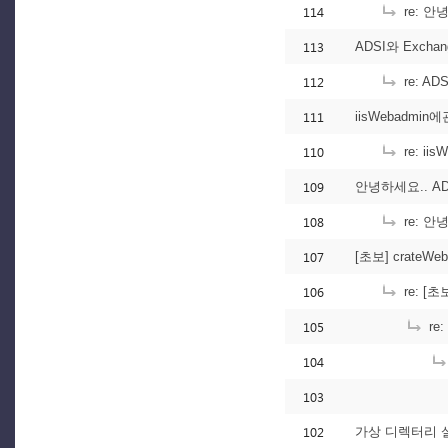
114
re: 안
113
ADSI와 Exch
112
re: A
111
iisWebadmi
110
re: i
109
안녕하세요.. A
108
re: 
107
[초보] crateWe
106
re: [초
105
re:
104
103
102
가상 디렉터리 설