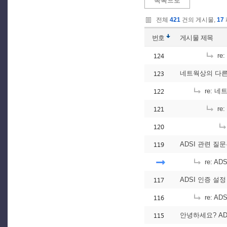
목록으로
전체
421
건의 게시물,
17
번호
게시물
제목
124
re
123
네트웍상의 다
122
re: 
121
re
120
119
ADSI 관련 질문은
re: AD
117
ADSI 인증 설정
116
re: A
115
안녕하세요? AD